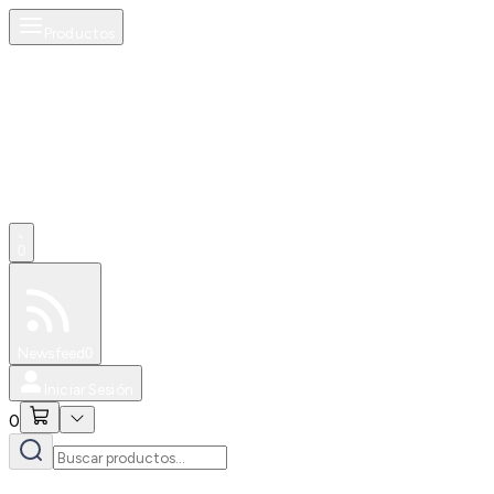
Productos
0
Especiales
Newsfeed
0
Iniciar Sesión
0