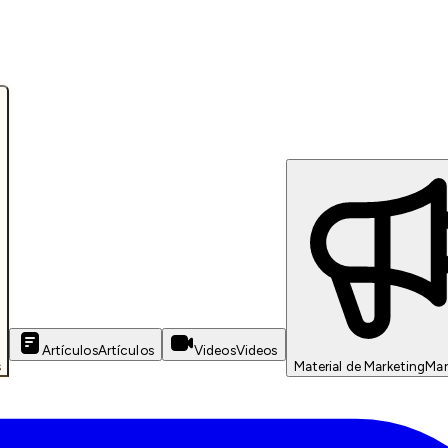
Artículos
Artículos
Videos
Videos
s
Material de Marketing
Mar