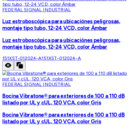
FEDERAL SIGNAL INDUSTRIAL
Luz estroboscópica para ubicaciónes peligrosas,
montaje tipo tubo, 12-24 VCD, color Ámbar
Luz estroboscópica para ubicaciónes peligrosas,
montaje tipo tubo, 12-24 VCD, color Ámbar
151XST-012024-A
151XST-012024-A
FEDERAL SIGNAL INDUSTRIAL
Bocina Vibratone® para exteriores de 100 a 110 dB
listado por UL y cUL, 120 VCA, color Gris
Bocina Vibratone® para exteriores de 100 a 110 dB
listado por UL y cUL, 120 VCA, color Gris