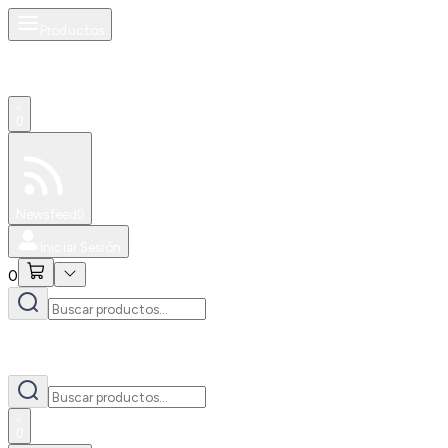
Productos
0
Especiales
Newsfeed
0
Iniciar Sesión
0
0