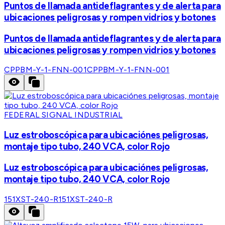
Puntos de llamada antideflagrantes y de alerta para
ubicaciones peligrosas y rompen vidrios y botones
Puntos de llamada antideflagrantes y de alerta para
ubicaciones peligrosas y rompen vidrios y botones
CPPBM-Y-1-FNN-001
CPPBM-Y-1-FNN-001
FEDERAL SIGNAL INDUSTRIAL
Luz estroboscópica para ubicaciónes peligrosas,
montaje tipo tubo, 240 VCA, color Rojo
Luz estroboscópica para ubicaciónes peligrosas,
montaje tipo tubo, 240 VCA, color Rojo
151XST-240-R
151XST-240-R