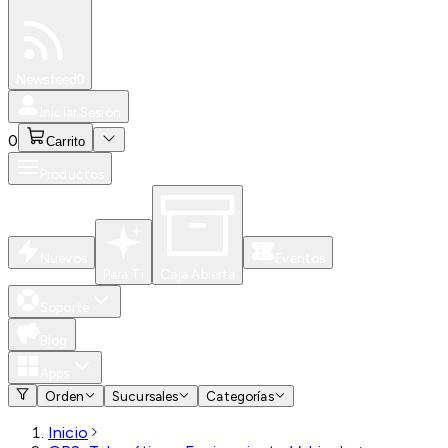
Especiales
Newsfeed
0
Iniciar Sesión
0
Carrito
Productos
Nuevos
Eventos
Para Ti
Caja Abierta
Soporte
Blog
Apps
Orden
Sucursales
Categorías
Inicio