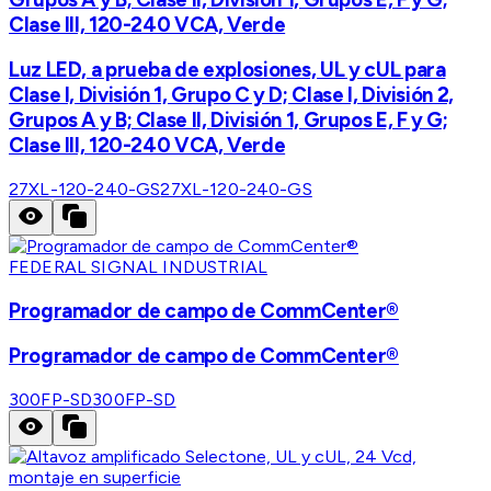
Clase III, 120-240 VCA, Verde
Luz LED, a prueba de explosiones, UL y cUL para
Clase I, División 1, Grupo C y D; Clase I, División 2,
Grupos A y B; Clase II, División 1, Grupos E, F y G;
Clase III, 120-240 VCA, Verde
27XL-120-240-GS
27XL-120-240-GS
FEDERAL SIGNAL INDUSTRIAL
Programador de campo de CommCenter®
Programador de campo de CommCenter®
300FP-SD
300FP-SD