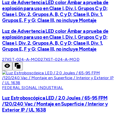
Luz de Advertencia LED color Ámbar a prueba de
explosión para uso en Clase I, Div. I, Grupos C y D;
Clase I, Div. 2, Grupos A, B, C y D; Clase II, Div. 1,
Grupos E, F y G; Clase III, no incluye Montaje
Luz de Advertencia LED color Ámbar a prueba de
explosión para uso en Clase I, Div. I, Grupos C y D;
Clase I, Div. 2, Grupos A, B, C y D; Clase II, Div. 1,
Grupos E, F y G; Clase III, no incluye Montaje
27XST-024-A-MOD
27XST-024-A-MOD
FEDERAL SIGNAL INDUSTRIAL
Luz Estroboscópica LED / 2.0 Joules / 65-95 FPM
/120/240 Vac / Montaje en Superficie / Interior y
Exterior IP / UL 1638