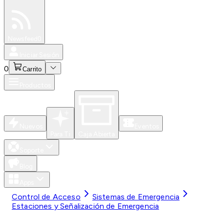
Especiales
Newsfeed
0
Iniciar Sesión
0
Carrito
Productos
Nuevos
Eventos
Para Ti
Caja Abierta
Soporte
Blog
Apps
Control de Acceso
Sistemas de Emergencia
Estaciones y Señalización de Emergencia