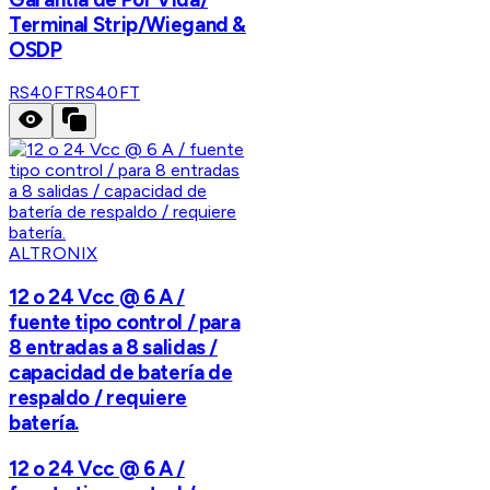
Terminal Strip/Wiegand &
OSDP
RS40FT
RS40FT
ALTRONIX
12 o 24 Vcc @ 6 A /
fuente tipo control / para
8 entradas a 8 salidas /
capacidad de batería de
respaldo / requiere
batería.
12 o 24 Vcc @ 6 A /