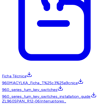
Ficha Técnica
960MACYLKA_Ficha_T%25c3%25a9cnica
960_series_turn_key_switches
960_series_turn_key_switches_installation_guide
ZL960SPAN_R12-06Interruptores_