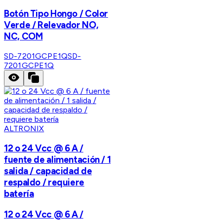
Botón Tipo Hongo / Color
Verde / Relevador NO,
NC, COM
SD-7201GCPE1Q
SD-
7201GCPE1Q
ALTRONIX
12 o 24 Vcc @ 6 A /
fuente de alimentación / 1
salida / capacidad de
respaldo / requiere
batería
12 o 24 Vcc @ 6 A /