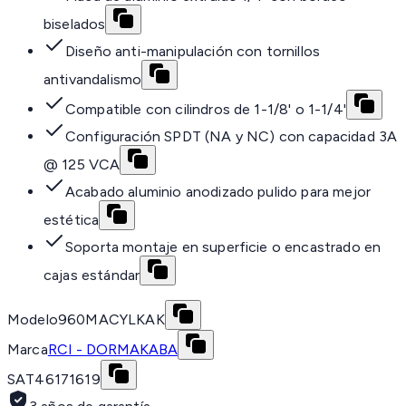
biselados
Diseño anti-manipulación con tornillos
antivandalismo
Compatible con cilindros de 1-1/8' o 1-1/4'
Configuración SPDT (NA y NC) con capacidad 3A
@ 125 VCA
Acabado aluminio anodizado pulido para mejor
estética
Soporta montaje en superficie o encastrado en
cajas estándar
Modelo
960MACYLKAK
Marca
RCI - DORMAKABA
SAT
46171619