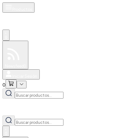
Productos
0
Especiales
Newsfeed
0
Iniciar Sesión
0
0