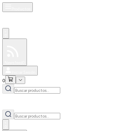
Productos
0
Especiales
Newsfeed
0
Iniciar Sesión
0
0