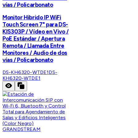
vías / Policarbonato
Monitor Hibrido IP WiFi
Touch Screen 7" para DS-
KIS303P / Vídeo en Vivo /
PoE Estándar / Apertura
Remota / Llamada Entre
Monitores / Audio de dos
vías / Policarbonato
DS-KH6320-WTDE1
DS-
KH6320-WTDE1
GRANDSTREAM