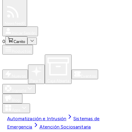
Especiales
Newsfeed
0
Iniciar Sesión
0
Carrito
Productos
Nuevos
Eventos
Para Ti
Caja Abierta
Soporte
Blog
Apps
Automatización e Intrusión
Sistemas de
Emergencia
Atención Sociosanitaria