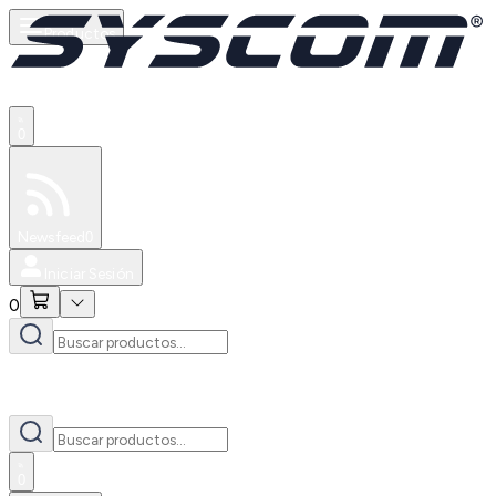
Productos
0
Especiales
Newsfeed
0
Iniciar Sesión
0
0