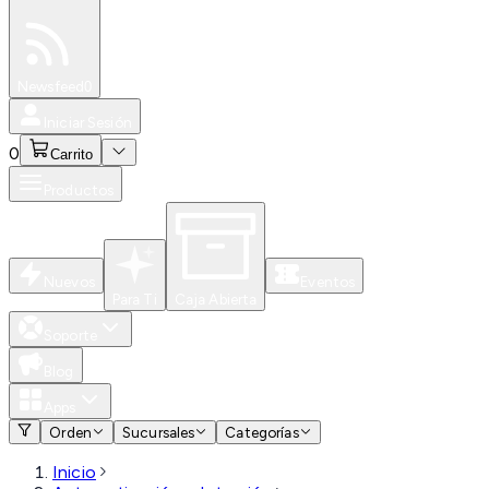
Especiales
Newsfeed
0
Iniciar Sesión
0
Carrito
Productos
Nuevos
Eventos
Para Ti
Caja Abierta
Soporte
Blog
Apps
Orden
Sucursales
Categorías
Inicio