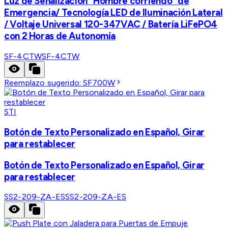
Luz de Señalización "Hombre corriendo" de
Emergencia/ Tecnología LED de Iluminación Lateral
/ Voltaje Universal 120-347VAC / Batería LiFePO4
con 2 Horas de Autonomía
SF-4CTW
SF-4CTW
Reemplazo sugerido:
SF700W
STI
Botón de Texto Personalizado en Español, Girar
para restablecer
Botón de Texto Personalizado en Español, Girar
para restablecer
SS2-209-ZA-ES
SS2-209-ZA-ES