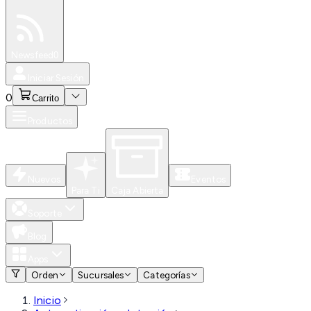
Especiales
Newsfeed
0
Iniciar Sesión
0
Carrito
Productos
Nuevos
Eventos
Para Ti
Caja Abierta
Soporte
Blog
Apps
Orden
Sucursales
Categorías
Inicio