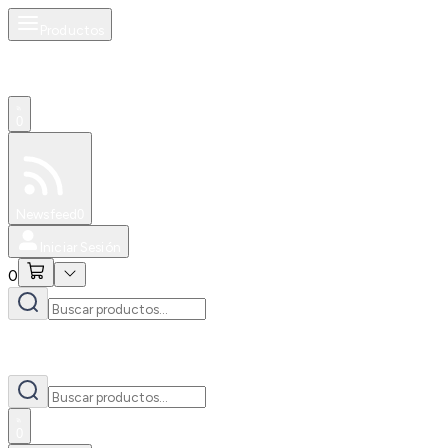
Productos
0
Especiales
Newsfeed
0
Iniciar Sesión
0
0