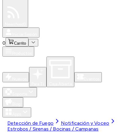
Especiales
Newsfeed
0
Iniciar Sesión
0
Carrito
Productos
Nuevos
Eventos
Para Ti
Caja Abierta
Soporte
Blog
Apps
Detección de Fuego
Notificación y Voceo
Estrobos / Sirenas / Bocinas / Campanas