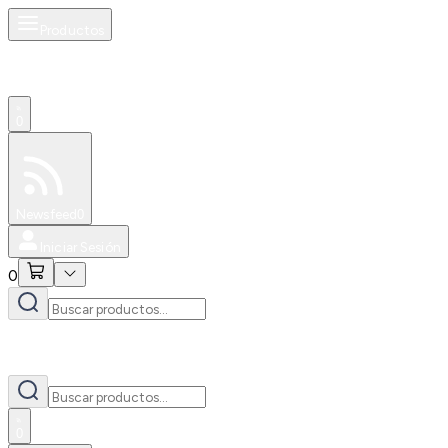
Productos
0
Especiales
Newsfeed
0
Iniciar Sesión
0
0