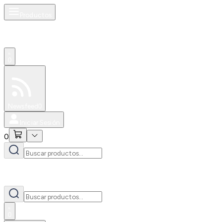
Productos
0
Especiales
Newsfeed
0
Iniciar Sesión
0
0