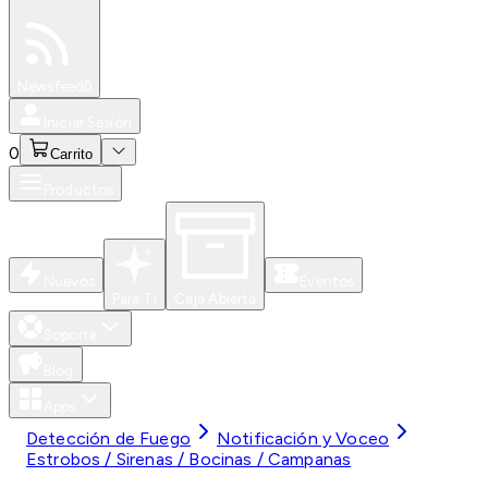
Especiales
Newsfeed
0
Iniciar Sesión
0
Carrito
Productos
Nuevos
Eventos
Para Ti
Caja Abierta
Soporte
Blog
Apps
Detección de Fuego
Notificación y Voceo
Estrobos / Sirenas / Bocinas / Campanas