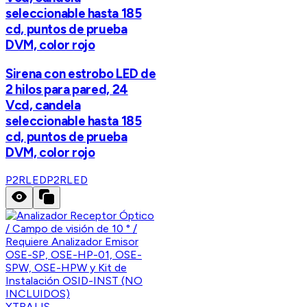
seleccionable hasta 185
cd, puntos de prueba
DVM, color rojo
Sirena con estrobo LED de
2 hilos para pared, 24
Vcd, candela
seleccionable hasta 185
cd, puntos de prueba
DVM, color rojo
P2RLED
P2RLED
XTRALIS