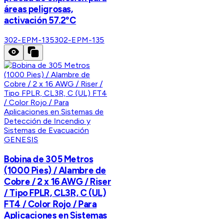
áreas peligrosas,
activación 57.2°C
302-EPM-135
302-EPM-135
GENESIS
Bobina de 305 Metros
(1000 Pies) / Alambre de
Cobre / 2 x 16 AWG / Riser
/ Tipo FPLR, CL3R, C (UL)
FT4 / Color Rojo / Para
Aplicaciones en Sistemas