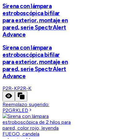
Sirena con lámpara
estroboscópica bifilar
para exterior, montaje en
pared, serie SpectrAlert
Advance
Sirena con lámpara
estroboscópica bifilar
para exterior, montaje en
pared, serie SpectrAlert
Advance
P2R-K
P2R-K
Reemplazo sugerido:
P2GRKLED