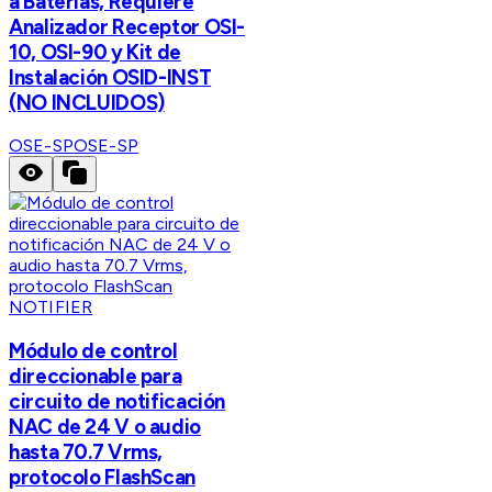
a Baterías, Requiere
Analizador Receptor OSI-
10, OSI-90 y Kit de
Instalación OSID-INST
(NO INCLUIDOS)
OSE-SP
OSE-SP
NOTIFIER
Módulo de control
direccionable para
circuito de notificación
NAC de 24 V o audio
hasta 70.7 Vrms,
protocolo FlashScan