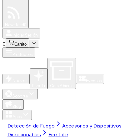
Especiales
Newsfeed
0
Iniciar Sesión
0
Carrito
Productos
Nuevos
Eventos
Para Ti
Caja Abierta
Soporte
Blog
Apps
Detección de Fuego
Accesorios y Dispositivos
Direccionables
Fire-Lite