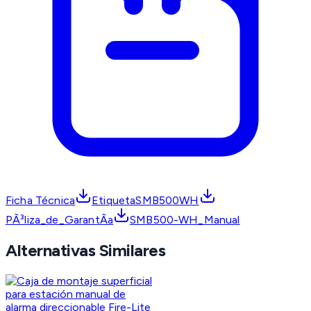
Ficha Técnica
EtiquetaSMB500WH
PÃ³liza_de_GarantÃ­a
SMB500-WH_Manual
Alternativas Similares