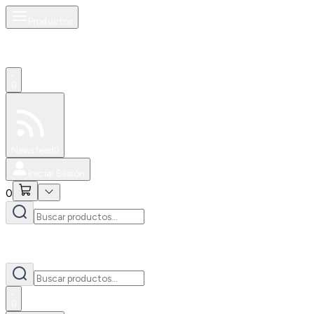
Productos
0
Especiales
Newsfeed
0
Iniciar Sesión
0
0