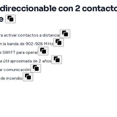
direccionable con 2 contacto
e
 activar contactos a distancia
 en la banda de 902-928 MHz
e SWIFT para operar
a útil aproximada de 2 años
mar comunicación
 de incendio