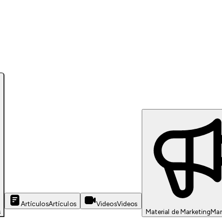
Artículos
Artículos
Videos
Videos
s
Material de Marketing
Mar