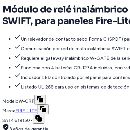
Módulo de relé inalámbrico 
SWIFT, para paneles Fire-Lit
Un relevador de contacto seco Forma C (SPDT) para
Comunicación por red de malla inalámbrica SWIFT
Requiere el gateway inalámbrico W-GATE de la seri
Funciona con 4 baterías CR-123A incluidas, con vid
Indicador LED controlado por el panel para confir
Listado UL 268 para uso en sistemas de detección
Modelo
W-CRF
Marca
FIRE-LITE
SAT
46191507
3 años de garantía