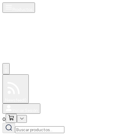
Productos
0
Especiales
Newsfeed
0
Iniciar Sesión
0