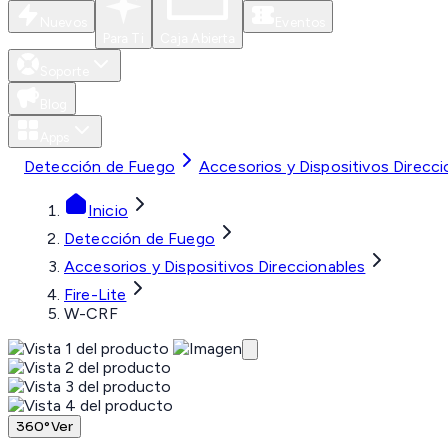
Nuevos
Eventos
Para Ti
Caja Abierta
Soporte
Blog
Apps
Detección de Fuego
Accesorios y Dispositivos Direcci
Inicio
Detección de Fuego
Accesorios y Dispositivos Direccionables
Fire-Lite
W-CRF
360°
Ver