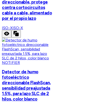
direccionable, protege
contra cortocircuitos
cable a cable, alimentado
por el propio lazo
ISO-X
ISO-X
NOTIFIER
Detector de humo
fotoeléctrico
direccionable FlashScan,
sensibilidad preajustada
1.5%, para lazo SLC de 2
hilos, color blanco