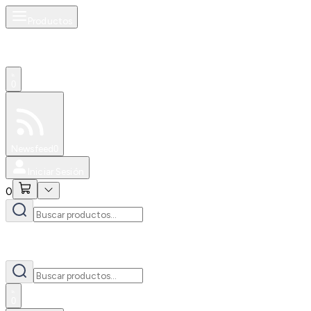
Productos
0
Especiales
Newsfeed
0
Iniciar Sesión
0
0