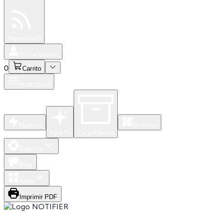
Especiales
Newsfeed
0
Iniciar Sesión
0
Carrito
Productos
Nuevos
Eventos
Para Ti
Caja Abierta
Soporte
Blog
Apps
Imprimir PDF