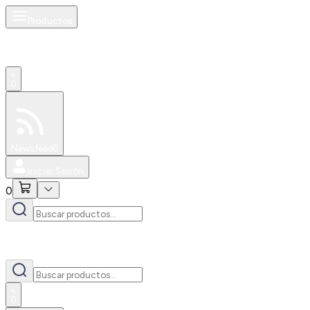
Productos
0
Especiales
Newsfeed
0
Iniciar Sesión
0
0