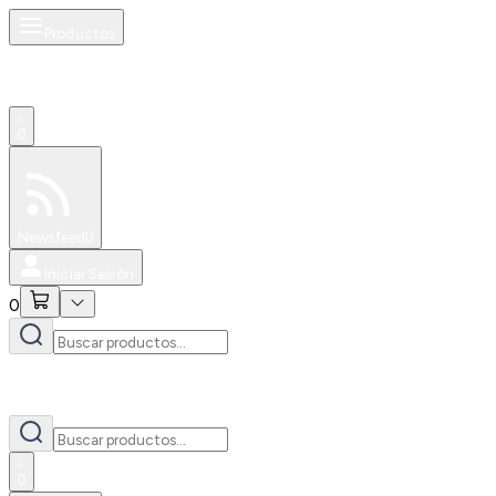
Productos
0
Especiales
Newsfeed
0
Iniciar Sesión
0
0