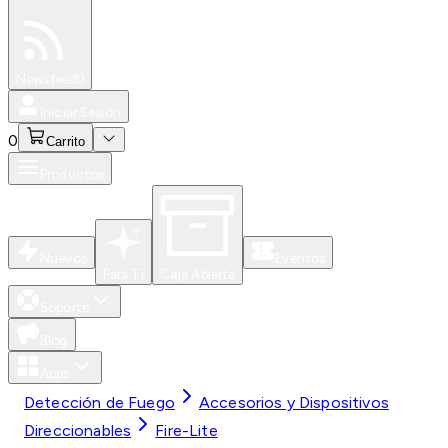
Especiales
Newsfeed
0
Iniciar Sesión
0
Carrito
Productos
Nuevos
Eventos
Para Ti
Caja Abierta
Soporte
Blog
Apps
Detección de Fuego
Accesorios y Dispositivos
Direccionables
Fire-Lite