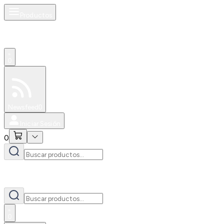
Productos
0
Especiales
Newsfeed
0
Iniciar Sesión
0
0