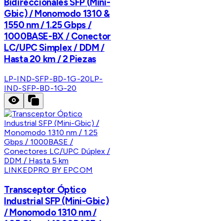
Bidireccionales SFP (Mini-
Gbic) / Monomodo 1310 &
1550 nm / 1.25 Gbps /
1000BASE-BX / Conector
LC/UPC Simplex / DDM /
Hasta 20 km / 2 Piezas
LP-IND-SFP-BD-1G-20
LP-
IND-SFP-BD-1G-20
LINKEDPRO BY EPCOM
Transceptor Óptico
Industrial SFP (Mini-Gbic)
/ Monomodo 1310 nm /