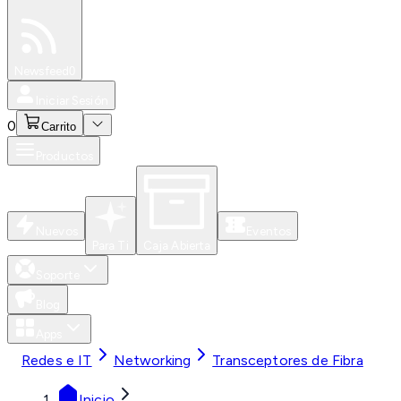
Especiales
Newsfeed
0
Iniciar Sesión
0
Carrito
Productos
Nuevos
Eventos
Para Ti
Caja Abierta
Soporte
Blog
Apps
Redes e IT
Networking
Transceptores de Fibra
Inicio