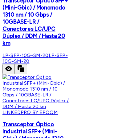
Transceptor Óptico SFP+
(Mini-Gbic) / Monomodo
1310 nm / 10 Gbps /
10GBASE-LR /
Conectores LC/UPC
Dúplex / DDM / Hasta 20
km
LP-SFP-10G-SM-20
LP-SFP-
10G-SM-20
LINKEDPRO BY EPCOM
Transceptor Óptico
Industrial SFP+ (Mini-