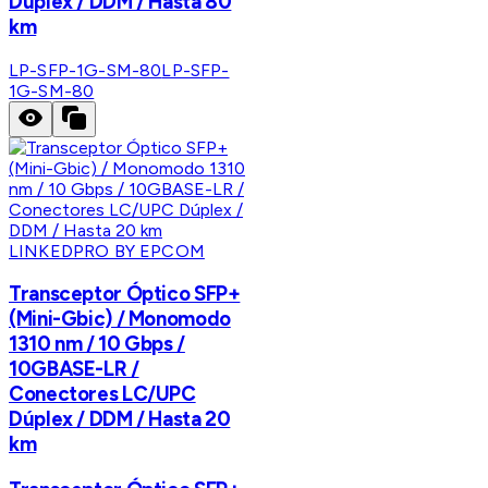
Dúplex / DDM / Hasta 80
km
LP-SFP-1G-SM-80
LP-SFP-
1G-SM-80
LINKEDPRO BY EPCOM
Transceptor Óptico SFP+
(Mini-Gbic) / Monomodo
1310 nm / 10 Gbps /
10GBASE-LR /
Conectores LC/UPC
Dúplex / DDM / Hasta 20
km