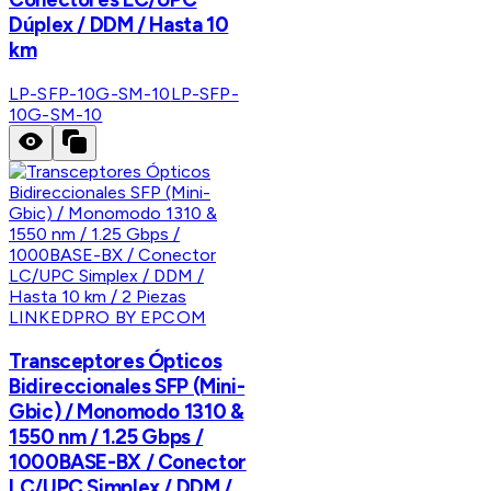
Dúplex / DDM / Hasta 10
km
LP-SFP-10G-SM-10
LP-SFP-
10G-SM-10
LINKEDPRO BY EPCOM
Transceptores Ópticos
Bidireccionales SFP (Mini-
Gbic) / Monomodo 1310 &
1550 nm / 1.25 Gbps /
1000BASE-BX / Conector
LC/UPC Simplex / DDM /