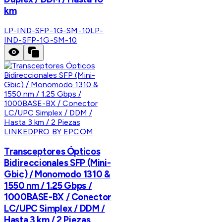
km
LP-IND-SFP-1G-SM-10
LP-
IND-SFP-1G-SM-10
LINKEDPRO BY EPCOM
Transceptores Ópticos
Bidireccionales SFP (Mini-
Gbic) / Monomodo 1310 &
1550 nm / 1.25 Gbps /
1000BASE-BX / Conector
LC/UPC Simplex / DDM /
Hasta 3 km / 2 Piezas