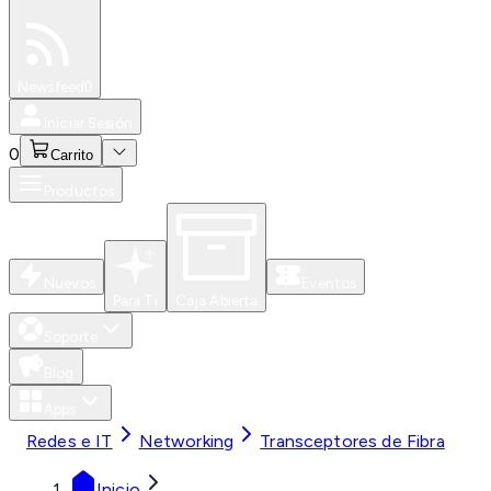
Especiales
Newsfeed
0
Iniciar Sesión
0
Carrito
Productos
Nuevos
Eventos
Para Ti
Caja Abierta
Soporte
Blog
Apps
Redes e IT
Networking
Transceptores de Fibra
Inicio