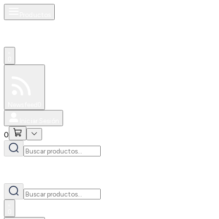
Productos
0
Especiales
Newsfeed
0
Iniciar Sesión
0
0