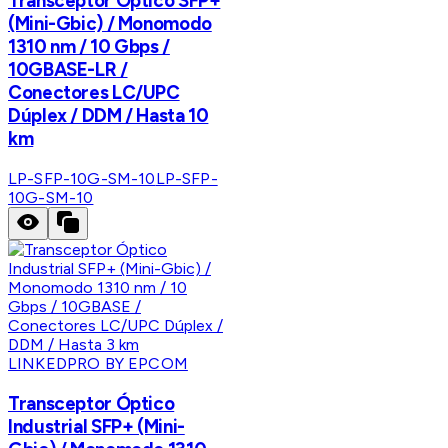
Transceptor Óptico SFP+
(Mini-Gbic) / Monomodo
1310 nm / 10 Gbps /
10GBASE-LR /
Conectores LC/UPC
Dúplex / DDM / Hasta 10
km
LP-SFP-10G-SM-10
LP-SFP-
10G-SM-10
LINKEDPRO BY EPCOM
Transceptor Óptico
Industrial SFP+ (Mini-