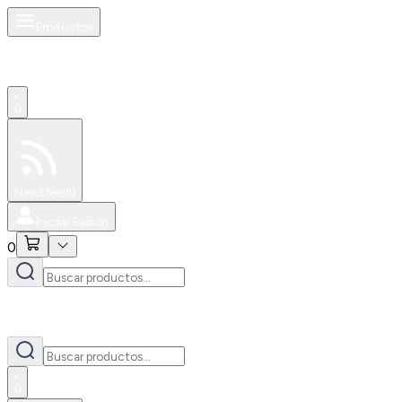
Productos
0
Especiales
Newsfeed
0
Iniciar Sesión
0
0