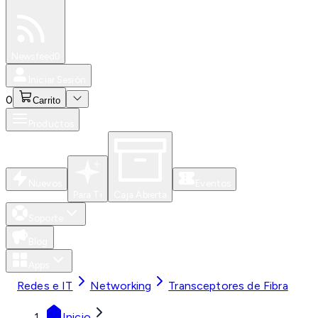
Especiales
Newsfeed
0
Iniciar Sesión
0
Carrito
Productos
Nuevos
Eventos
Para Ti
Caja Abierta
Soporte
Blog
Apps
Redes e IT
Networking
Transceptores de Fibra
Inicio