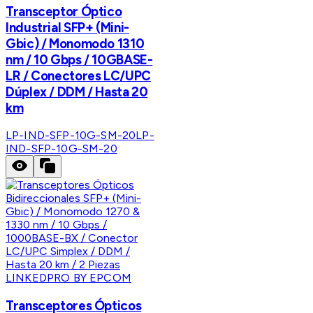
Transceptor Óptico
Industrial SFP+ (Mini-
Gbic) / Monomodo 1310
nm / 10 Gbps / 10GBASE-
LR / Conectores LC/UPC
Dúplex / DDM / Hasta 20
km
LP-IND-SFP-10G-SM-20
LP-
IND-SFP-10G-SM-20
LINKEDPRO BY EPCOM
Transceptores Ópticos