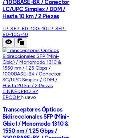
/ 10GBASE-BX / Conector
LC/UPC Simplex / DDM /
Hasta 10 km / 2 Piezas
LP-SFP-BD-10G-10
LP-SFP-
BD-10G-10
LINKEDPRO BY
EPCOM
Nuevo
Transceptores Ópticos
Bidireccionales SFP (Mini-
Gbic) / Monomodo 1310 &
1550 nm / 1.25 Gbps /
1000BASE-BX / Conector