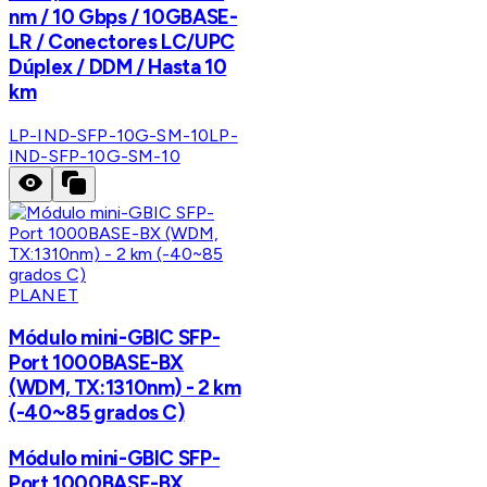
nm / 10 Gbps / 10GBASE-
LR / Conectores LC/UPC
Dúplex / DDM / Hasta 10
km
LP-IND-SFP-10G-SM-10
LP-
IND-SFP-10G-SM-10
PLANET
Módulo mini-GBIC SFP-
Port 1000BASE-BX
(WDM, TX:1310nm) - 2 km
(-40~85 grados C)
Módulo mini-GBIC SFP-
Port 1000BASE-BX