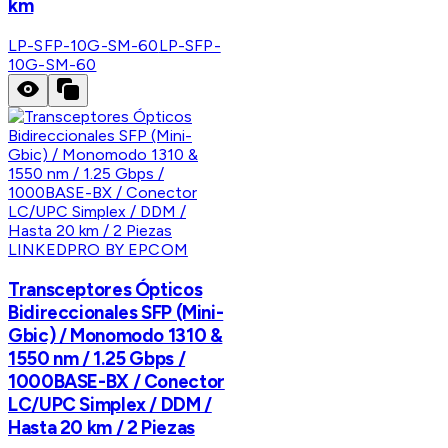
km
LP-SFP-10G-SM-60
LP-SFP-
10G-SM-60
LINKEDPRO BY EPCOM
Transceptores Ópticos
Bidireccionales SFP (Mini-
Gbic) / Monomodo 1310 &
1550 nm / 1.25 Gbps /
1000BASE-BX / Conector
LC/UPC Simplex / DDM /
Hasta 20 km / 2 Piezas