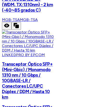
(WDM, TX:1310nm) - 2 km
(-40~85 grados C)
MGB-TSA
MGB-TSA
LINKEDPRO BY EPCOM
Transceptor Óptico SFP+
(Mini-Gbic) / Monomodo
1310 nm / 10 Gbps /
10GBASE-LR /
Conectores LC/UPC
Dúplex / DDM / Hasta 10
km