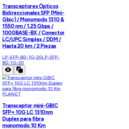
Transceptores Ópticos
Bidireccionales SFP (Mini-
Gbic) / Monomodo 1310 &
1550 nm / 1.25 Gbps /
1000BASE-BX / Conector
LC/UPC Simplex / DDM /
Hasta 20 km / 2 Piezas
LP-SFP-BD-1G-20
LP-SFP-
BD-1G-20
PLANET
Transceptor mini-GBIC
SFP+ 10G LC 1310nm
Duplex para fibra
monomodo 10 Km