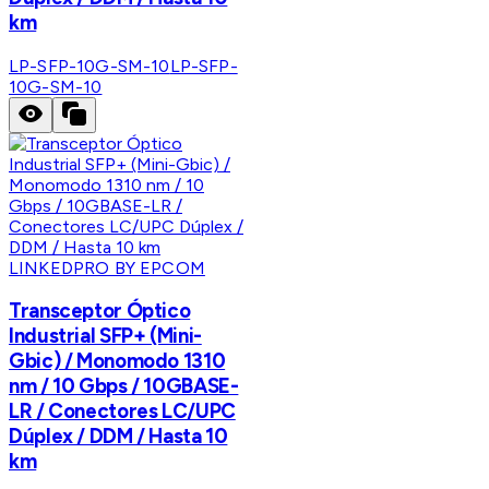
km
LP-SFP-10G-SM-10
LP-SFP-
10G-SM-10
LINKEDPRO BY EPCOM
Transceptor Óptico
Industrial SFP+ (Mini-
Gbic) / Monomodo 1310
nm / 10 Gbps / 10GBASE-
LR / Conectores LC/UPC
Dúplex / DDM / Hasta 10
km