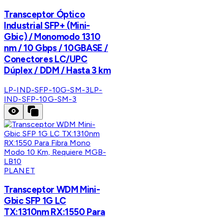
Transceptor Óptico
Industrial SFP+ (Mini-
Gbic) / Monomodo 1310
nm / 10 Gbps / 10GBASE /
Conectores LC/UPC
Dúplex / DDM / Hasta 3 km
LP-IND-SFP-10G-SM-3
LP-
IND-SFP-10G-SM-3
PLANET
Transceptor WDM Mini-
Gbic SFP 1G LC
TX:1310nm RX:1550 Para