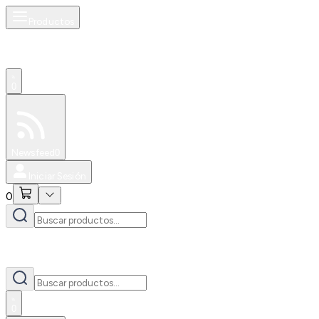
Productos
0
Especiales
Newsfeed
0
Iniciar Sesión
0
0