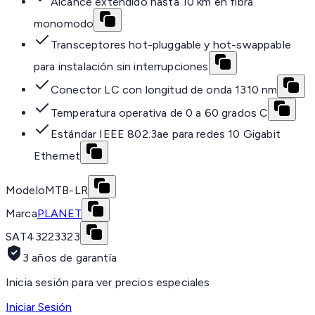
Alcance extendido hasta 10 km en fibra
monomodo
Transceptores hot-pluggable y hot-swappable
para instalación sin interrupciones
Conector LC con longitud de onda 1310 nm
Temperatura operativa de 0 a 60 grados C
Estándar IEEE 802.3ae para redes 10 Gigabit
Ethernet
Modelo
MTB-LR
Marca
PLANET
SAT
43223323
3 años de garantía
Inicia sesión para ver precios especiales
Iniciar Sesión