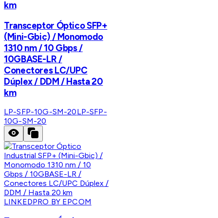
km
Transceptor Óptico SFP+
(Mini-Gbic) / Monomodo
1310 nm / 10 Gbps /
10GBASE-LR /
Conectores LC/UPC
Dúplex / DDM / Hasta 20
km
LP-SFP-10G-SM-20
LP-SFP-
10G-SM-20
LINKEDPRO BY EPCOM