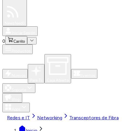
Especiales
Newsfeed
0
Iniciar Sesión
0
Carrito
Productos
Nuevos
Eventos
Para Ti
Caja Abierta
Soporte
Blog
Apps
Redes e IT
Networking
Transceptores de Fibra
Inicio