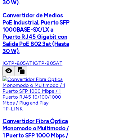
30 W).
Convertidor de Medios
PoE Industrial, Puerto SFP
1000BASE-SX/LX a
Puerto RJ45 Gigabit con
Salida PoE 802.3at (Hasta
30 W).
IGTP-805AT
IGTP-805AT
TP-LINK
Convertidor Fibra Óptica
Monomodo o Multimodo /
1 Puerto SFP 1000 Mbps /