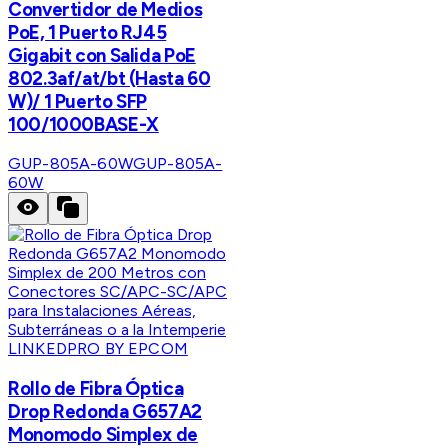
Convertidor de Medios
PoE, 1 Puerto RJ45
Gigabit con Salida PoE
802.3af/at/bt (Hasta 60
W)/ 1 Puerto SFP
100/1000BASE-X
GUP-805A-60W
GUP-805A-
60W
LINKEDPRO BY EPCOM
Rollo de Fibra Óptica
Drop Redonda G657A2
Monomodo Simplex de