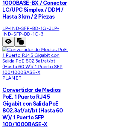
1000BASE-BX / Conector
LC/UPC Simplex / DDM /
Hasta 3 km / 2 Piezas
LP-IND-SFP-BD-1G-3
LP-
IND-SFP-BD-1G-3
PLANET
Convertidor de Medios
PoE, 1 Puerto RJ45
Gigabit con Salida PoE
802.3af/at/bt (Hasta 60
W)/ 1 Puerto SFP
100/1000BASE-X