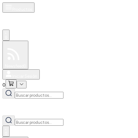
Productos
0
Especiales
Newsfeed
0
Iniciar Sesión
0
0