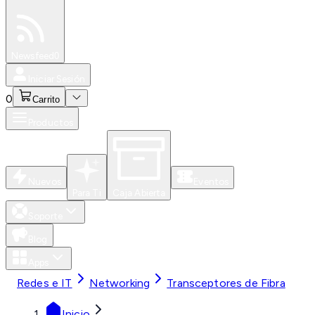
Especiales
Newsfeed
0
Iniciar Sesión
0
Carrito
Productos
Nuevos
Eventos
Para Ti
Caja Abierta
Soporte
Blog
Apps
Redes e IT
Networking
Transceptores de Fibra
Inicio