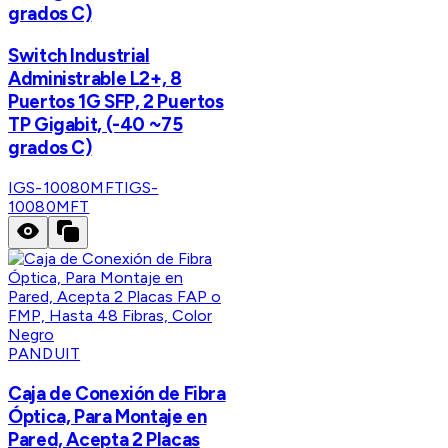
grados C)
Switch Industrial
Administrable L2+, 8
Puertos 1G SFP, 2 Puertos
TP Gigabit, (-40 ~75
grados C)
IGS-10080MFT
IGS-
10080MFT
PANDUIT
Caja de Conexión de Fibra
Óptica, Para Montaje en
Pared, Acepta 2 Placas