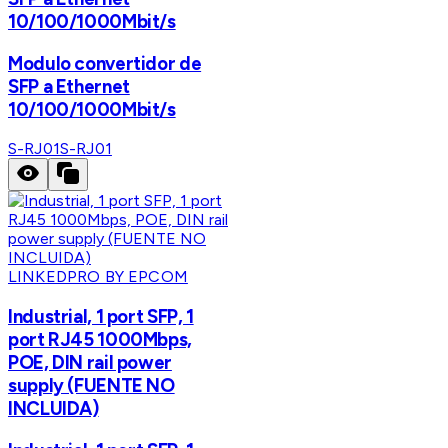
10/100/1000Mbit/s
Modulo convertidor de
SFP a Ethernet
10/100/1000Mbit/s
S-RJ01
S-RJ01
LINKEDPRO BY EPCOM
Industrial, 1 port SFP, 1
port RJ45 1000Mbps,
POE, DIN rail power
supply (FUENTE NO
INCLUIDA)