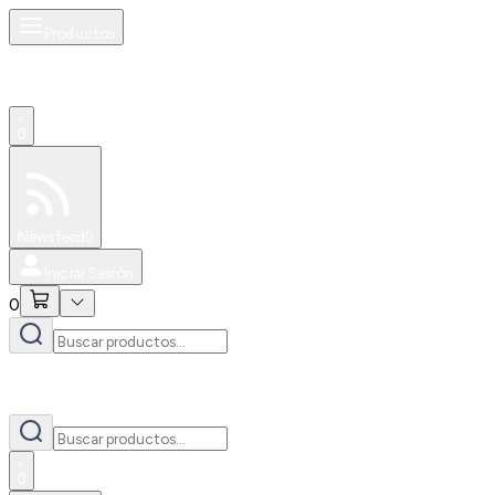
Productos
0
Especiales
Newsfeed
0
Iniciar Sesión
0
0