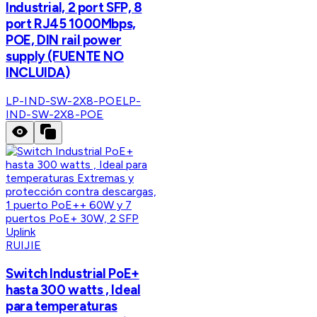
Industrial, 2 port SFP, 8
port RJ45 1000Mbps,
POE, DIN rail power
supply (FUENTE NO
INCLUIDA)
LP-IND-SW-2X8-POE
LP-
IND-SW-2X8-POE
RUIJIE
Switch Industrial PoE+
hasta 300 watts , Ideal
para temperaturas