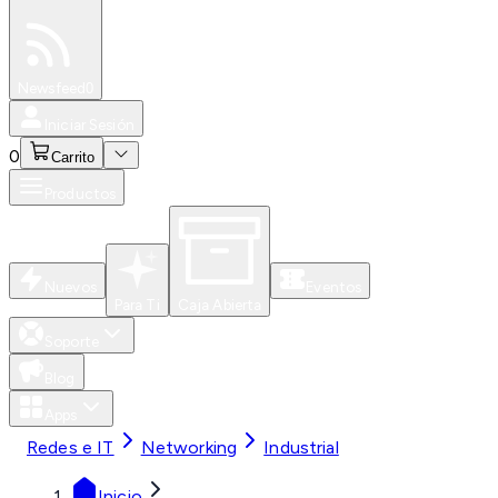
Especiales
Newsfeed
0
Iniciar Sesión
0
Carrito
Productos
Nuevos
Eventos
Para Ti
Caja Abierta
Soporte
Blog
Apps
Redes e IT
Networking
Industrial
Inicio