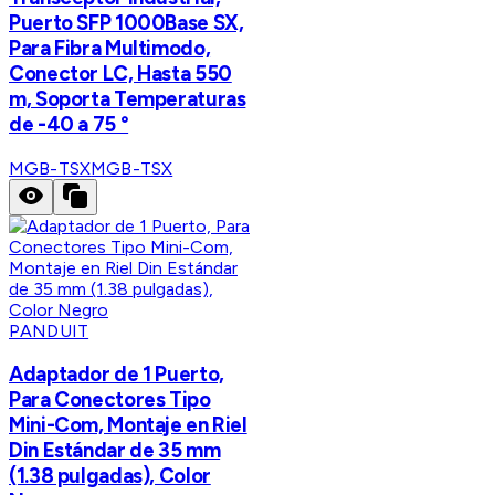
Puerto SFP 1000Base SX,
Para Fibra Multimodo,
Conector LC, Hasta 550
m, Soporta Temperaturas
de -40 a 75 °
MGB-TSX
MGB-TSX
PANDUIT
Adaptador de 1 Puerto,
Para Conectores Tipo
Mini-Com, Montaje en Riel
Din Estándar de 35 mm
(1.38 pulgadas), Color