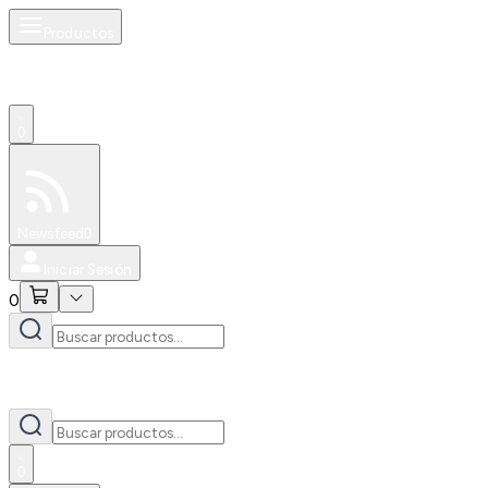
Productos
0
Especiales
Newsfeed
0
Iniciar Sesión
0
0