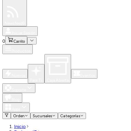
Especiales
Newsfeed
0
Iniciar Sesión
0
Carrito
Productos
Nuevos
Eventos
Para Ti
Caja Abierta
Soporte
Blog
Apps
Orden
Sucursales
Categorías
Inicio