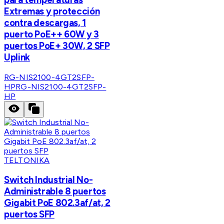
Extremas y protección
contra descargas, 1
puerto PoE++ 60W y 3
puertos PoE+ 30W, 2 SFP
Uplink
RG-NIS2100-4GT2SFP-
HP
RG-NIS2100-4GT2SFP-
HP
TELTONIKA
Switch Industrial No-
Administrable 8 puertos
Gigabit PoE 802.3af/at, 2
puertos SFP