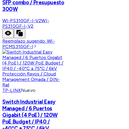
SFP combo / Presupuesto
300W
WI-PS310GF-I-V2
WI-
PS310GF-I-V2
Reemplazo sugerido:
WI-
PCMS310GF-I
TP-LINK
Nuevo
Switch Industrial Easy
Managed / 6 Puertos
Gigabit (4 PoE) / 120W
PoE Budget / IP40 /
-40°C a 75°C / 6kV