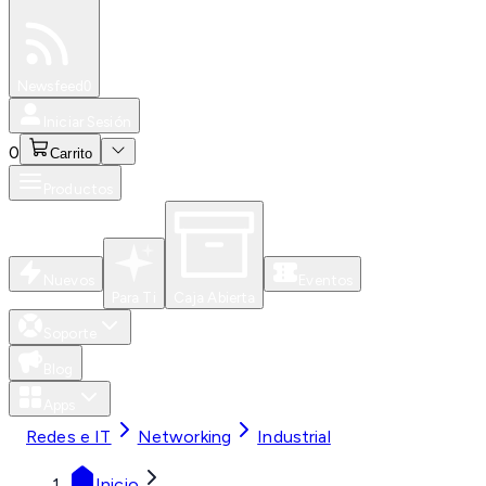
Especiales
Newsfeed
0
Iniciar Sesión
0
Carrito
Productos
Nuevos
Eventos
Para Ti
Caja Abierta
Soporte
Blog
Apps
Redes e IT
Networking
Industrial
Inicio