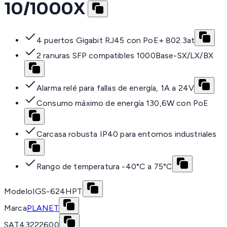
10/1000X
4 puertos Gigabit RJ45 con PoE+ 802.3at
2 ranuras SFP compatibles 1000Base-SX/LX/BX
Alarma relé para fallas de energía, 1A a 24V
Consumo máximo de energía 130,6W con PoE
Carcasa robusta IP40 para entornos industriales
Rango de temperatura -40°C a 75°C
Modelo
IGS-624HPT
Marca
PLANET
SAT
43222600