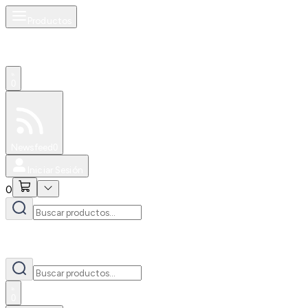
Productos
0
Especiales
Newsfeed
0
Iniciar Sesión
0
0