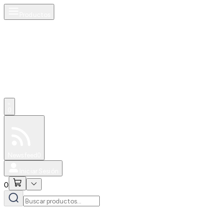
Productos
0
Especiales
Newsfeed
0
Iniciar Sesión
0