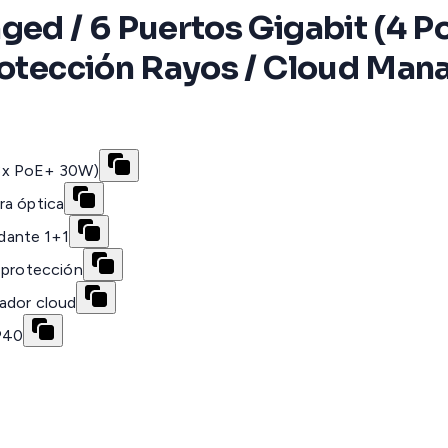
ged / 6 Puertos Gigabit (4 P
Protección Rayos / Cloud Ma
 3x PoE+ 30W)
ra óptica
dante 1+1
V protección
ador cloud
IP40