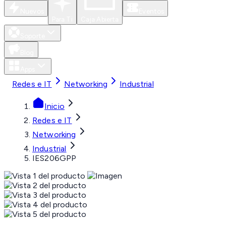
Nuevos
Eventos
Para Ti
Caja Abierta
Soporte
Blog
Apps
Redes e IT
Networking
Industrial
Inicio
Redes e IT
Networking
Industrial
IES206GPP