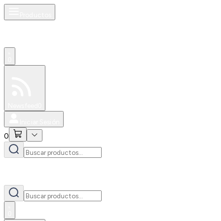
Productos
0
Especiales
Newsfeed
0
Iniciar Sesión
0
0