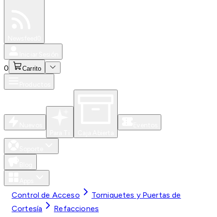
Especiales
Newsfeed
0
Iniciar Sesión
0
Carrito
Productos
Nuevos
Eventos
Para Ti
Caja Abierta
Soporte
Blog
Apps
Control de Acceso
Torniquetes y Puertas de
Cortesía
Refacciones