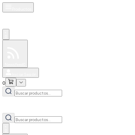
Productos
0
Especiales
Newsfeed
0
Iniciar Sesión
0
0