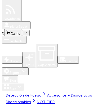
Especiales
Newsfeed
0
Iniciar Sesión
0
Carrito
Productos
Nuevos
Eventos
Para Ti
Caja Abierta
Soporte
Blog
Apps
Detección de Fuego
Accesorios y Dispositivos
Direccionables
NOTIFIER