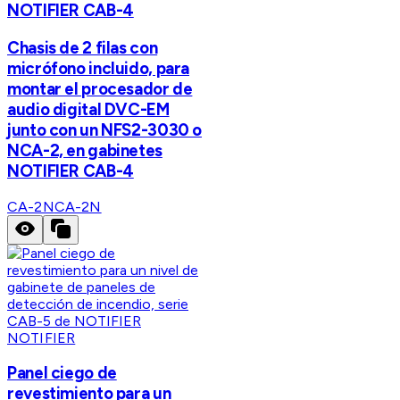
NOTIFIER CAB-4
Chasis de 2 filas con
micrófono incluido, para
montar el procesador de
audio digital DVC-EM
junto con un NFS2-3030 o
NCA-2, en gabinetes
NOTIFIER CAB-4
CA-2N
CA-2N
NOTIFIER
Panel ciego de
revestimiento para un