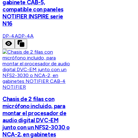
gabinete CAB-5,
compatible con paneles
NOTIFIER INSPIRE serie
N16
DP-4A
DP-4A
NOTIFIER
Chasis de 2 filas con
micrófono incluido, para
montar el procesador de
audio digital DVC-EM
junto con un NFS2-3030 o
NCA-2, en gabinetes