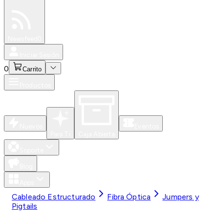
Especiales
Newsfeed
0
Iniciar Sesión
0
Carrito
Productos
Nuevos
Eventos
Para Ti
Caja Abierta
Soporte
Blog
Apps
Cableado Estructurado
Fibra Óptica
Jumpers y
Pigtails