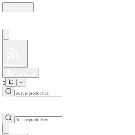
Productos
0
Especiales
Newsfeed
0
Iniciar Sesión
0
0