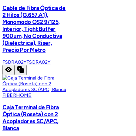
Cable de Fibra Óptica de
2 Hilos (G.657.A1),
Monomodo OS2 9/125,
Interior, Tight Buffer
900um, No Conductiva
(Dieléctrica), Riser,
Precio Por Metro
FSDRA02Y
FSDRA02Y
FIBERHOME
Caja Terminal de Fibra
Óptica (Roseta) con 2
Acopladores SC/APC,
Blanca