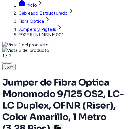
Inicio
Cableado Estructurado
Fibra Óptica
Jumpers y Pigtails
F92ERLNLNSNM001
1
/
2
360°
Jumper de Fibra Optica
Monomodo 9/125 OS2, LC-
LC Duplex, OFNR (Riser),
Color Amarillo, 1 Metro
(3.28 Pies)