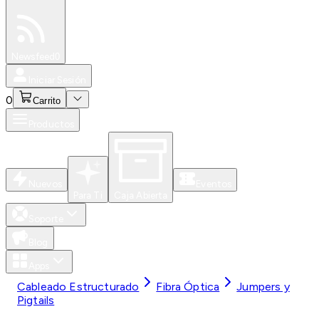
Especiales
Newsfeed
0
Iniciar Sesión
0
Carrito
Productos
Nuevos
Eventos
Para Ti
Caja Abierta
Soporte
Blog
Apps
Cableado Estructurado
Fibra Óptica
Jumpers y
Pigtails