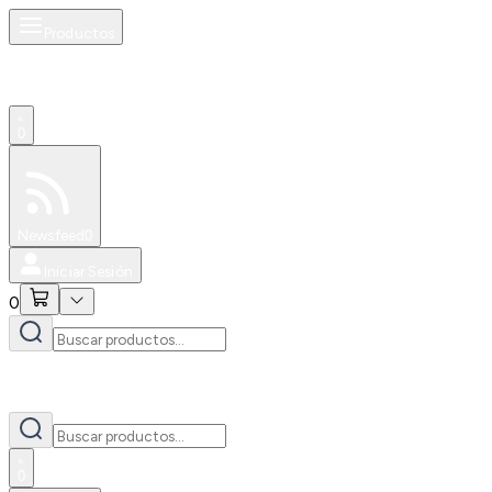
Productos
0
Especiales
Newsfeed
0
Iniciar Sesión
0
0