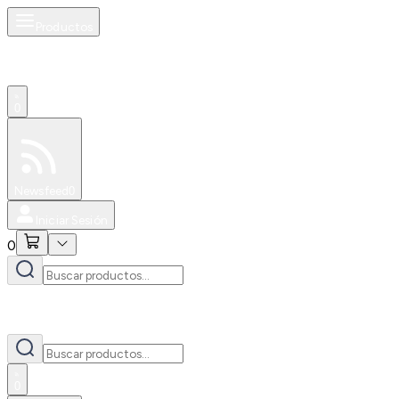
Productos
0
Especiales
Newsfeed
0
Iniciar Sesión
0
0