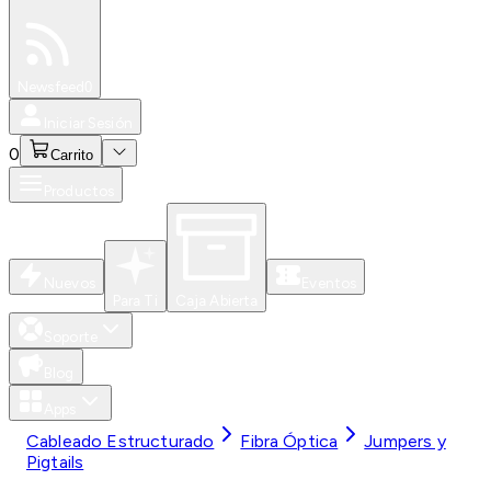
Especiales
Newsfeed
0
Iniciar Sesión
0
Carrito
Productos
Nuevos
Eventos
Para Ti
Caja Abierta
Soporte
Blog
Apps
Cableado Estructurado
Fibra Óptica
Jumpers y
Pigtails