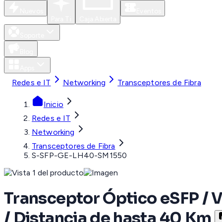
Nuevos
Eventos
Para Ti
Caja Abierta
Soporte
Blog
Apps
Redes e IT
Networking
Transceptores de Fibra
Inicio
Redes e IT
Networking
Transceptores de Fibra
S-SFP-GE-LH40-SM1550
Transceptor Óptico eSFP / 
/ Distancia de hasta 40 Km