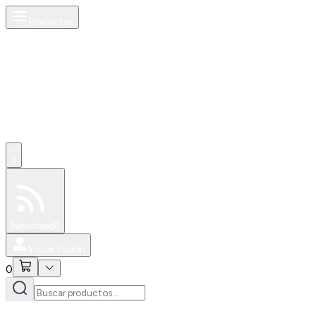
Productos
0
Especiales
Newsfeed
0
Iniciar Sesión
0