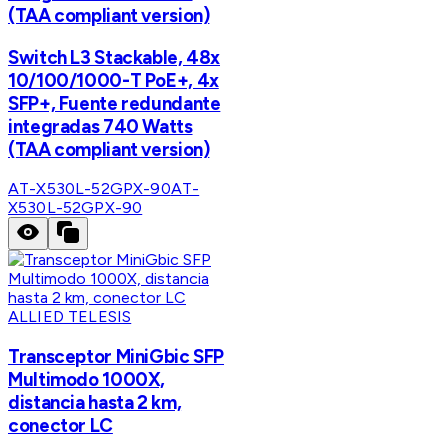
(TAA compliant version)
Switch L3 Stackable, 48x
10/100/1000-T PoE+, 4x
SFP+, Fuente redundante
integradas 740 Watts
(TAA compliant version)
AT-X530L-52GPX-90
AT-
X530L-52GPX-90
ALLIED TELESIS
Transceptor MiniGbic SFP
Multimodo 1000X,
distancia hasta 2 km,
conector LC