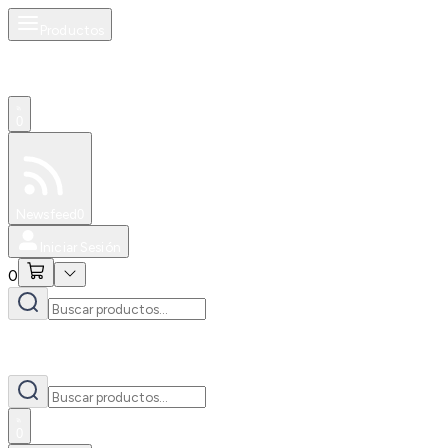
Productos
0
Especiales
Newsfeed
0
Iniciar Sesión
0
0