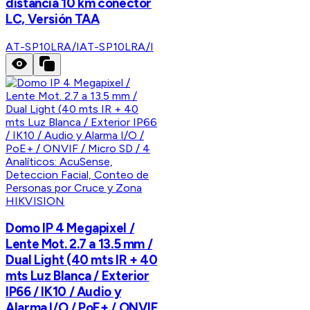
distancia 10 km conector
LC, Versión TAA
AT-SP10LRA/I
AT-SP10LRA/I
HIKVISION
Domo IP 4 Megapixel /
Lente Mot. 2.7 a 13.5 mm /
Dual Light (40 mts IR + 40
mts Luz Blanca / Exterior
IP66 / IK10 / Audio y
Alarma I/O / PoE+ / ONVIF