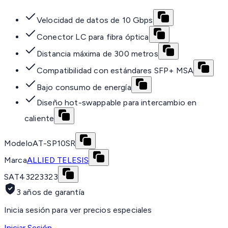
Velocidad de datos de 10 Gbps
Conector LC para fibra óptica
Distancia máxima de 300 metros
Compatibilidad con estándares SFP+ MSA
Bajo consumo de energía
Diseño hot-swappable para intercambio en
caliente
Modelo
AT-SP10SR
Marca
ALLIED TELESIS
SAT
43223323
3 años de garantía
Inicia sesión para ver precios especiales
Iniciar Sesión