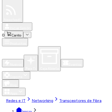
Especiales
Newsfeed
0
Iniciar Sesión
0
Carrito
Productos
Nuevos
Eventos
Para Ti
Caja Abierta
Soporte
Blog
Apps
Redes e IT
Networking
Transceptores de Fibra
Inicio