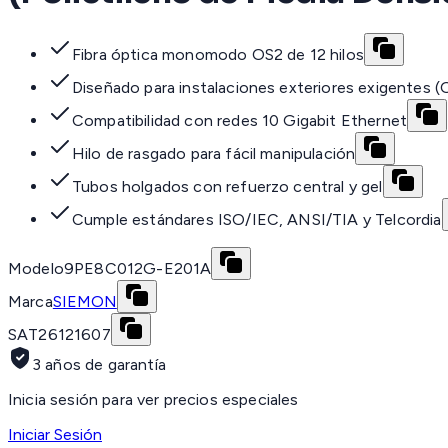
Fibra óptica monomodo OS2 de 12 hilos
Diseñado para instalaciones exteriores exigentes 
Compatibilidad con redes 10 Gigabit Ethernet
Hilo de rasgado para fácil manipulación
Tubos holgados con refuerzo central y gel
Cumple estándares ISO/IEC, ANSI/TIA y Telcordia
Modelo
9PE8C012G-E201A
Marca
SIEMON
SAT
26121607
3 años de garantía
Inicia sesión para ver precios especiales
Iniciar Sesión