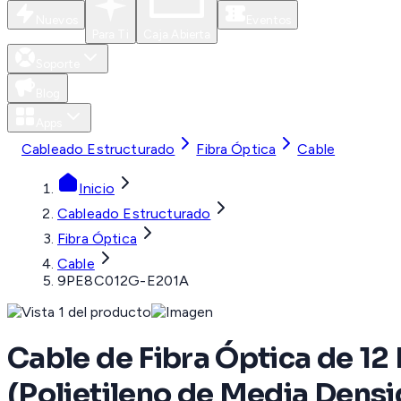
Nuevos
Eventos
Para Ti
Caja Abierta
Soporte
Blog
Apps
Cableado Estructurado
Fibra Óptica
Cable
Inicio
Cableado Estructurado
Fibra Óptica
Cable
9PE8C012G-E201A
Cable de Fibra Óptica de 12
(Polietileno de Media Dens