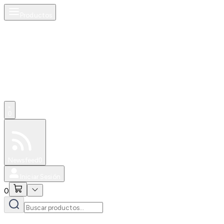
Productos
0
Especiales
Newsfeed
0
Iniciar Sesión
0