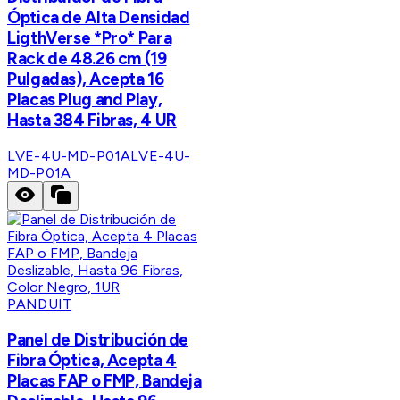
Óptica de Alta Densidad
LigthVerse *Pro* Para
Rack de 48.26 cm (19
Pulgadas), Acepta 16
Placas Plug and Play,
Hasta 384 Fibras, 4 UR
LVE-4U-MD-P01A
LVE-4U-
MD-P01A
PANDUIT
Panel de Distribución de
Fibra Óptica, Acepta 4
Placas FAP o FMP, Bandeja