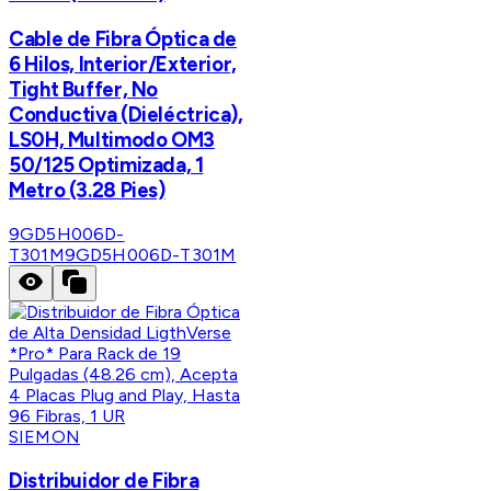
Cable de Fibra Óptica de
6 Hilos, Interior/Exterior,
Tight Buffer, No
Conductiva (Dieléctrica),
LS0H, Multimodo OM3
50/125 Optimizada, 1
Metro (3.28 Pies)
9GD5H006D-
T301M
9GD5H006D-T301M
SIEMON
Distribuidor de Fibra