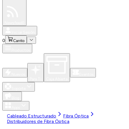
Especiales
Newsfeed
0
Iniciar Sesión
0
Carrito
Productos
Nuevos
Eventos
Para Ti
Caja Abierta
Soporte
Blog
Apps
Cableado Estructurado
Fibra Óptica
Distribuidores de Fibra Óptica