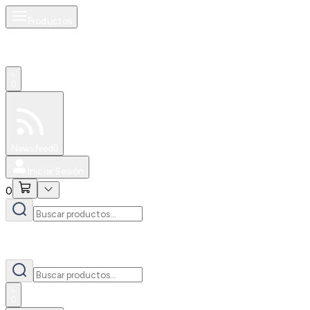
Productos
0
Especiales
Newsfeed
0
Iniciar Sesión
0
0