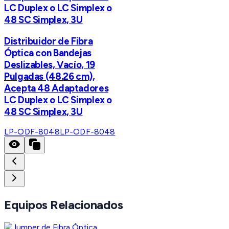
LC Duplex o LC Simplex o
48 SC Simplex, 3U
Distribuidor de Fibra
Óptica con Bandejas
Deslizables, Vacío, 19
Pulgadas (48.26 cm),
Acepta 48 Adaptadores
LC Duplex o LC Simplex o
48 SC Simplex, 3U
LP-ODF-8048
LP-ODF-8048
Equipos Relacionados