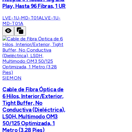
Play, Hasta 96 Fibras, 1 UR
LVE-1U-MD-T01A
LVE-1U-
MD-T01A
SIEMON
Cable de Fibra Óptica de
6 Hilos, Interior/Exterior,
Tight Buffer, No
Conductiva (Dieléctrica),
LS0H, Multimodo OM3
50/125 Optimizada, 1
Metro (3.28 Pies)