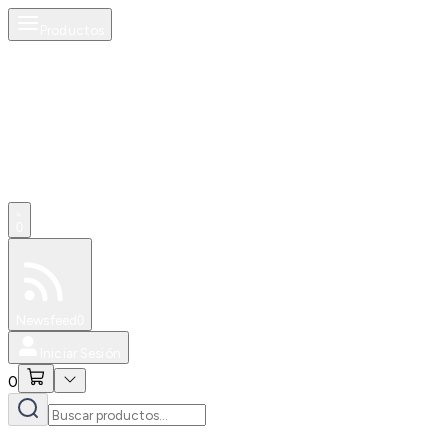
Productos
0
Especiales
Newsfeed
0
Iniciar Sesión
0