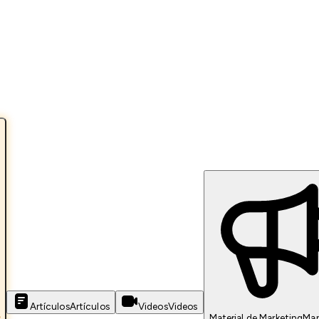
Artículos
Artículos
Videos
Videos
s
Material de Marketing
Mar