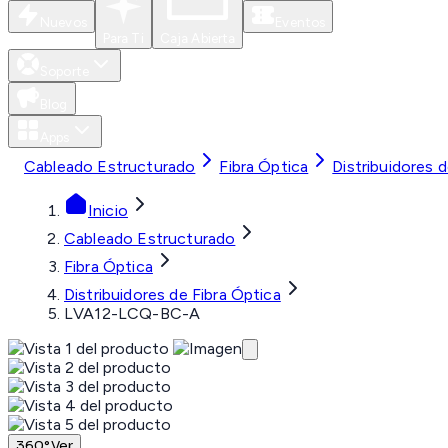
Nuevos
Eventos
Para Ti
Caja Abierta
Soporte
Blog
Apps
Cableado Estructurado
Fibra Óptica
Distribuidores d
Inicio
Cableado Estructurado
Fibra Óptica
Distribuidores de Fibra Óptica
LVA12-LCQ-BC-A
360°
Ver