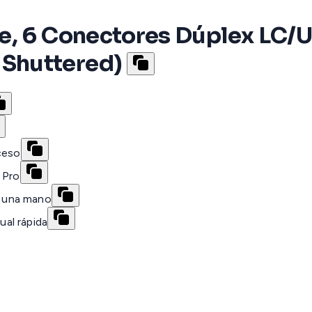
e, 6 Conectores Dúplex LC/U
Shuttered)
ceso
 Pro
on una mano
ual rápida