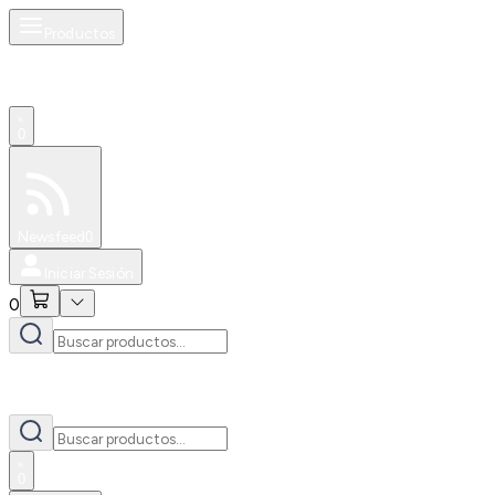
Productos
0
Especiales
Newsfeed
0
Iniciar Sesión
0
0