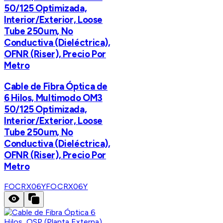
50/125 Optimizada,
Interior/Exterior, Loose
Tube 250um, No
Conductiva (Dieléctrica),
OFNR (Riser), Precio Por
Metro
Cable de Fibra Óptica de
6 Hilos, Multimodo OM3
50/125 Optimizada,
Interior/Exterior, Loose
Tube 250um, No
Conductiva (Dieléctrica),
OFNR (Riser), Precio Por
Metro
FOCRX06Y
FOCRX06Y