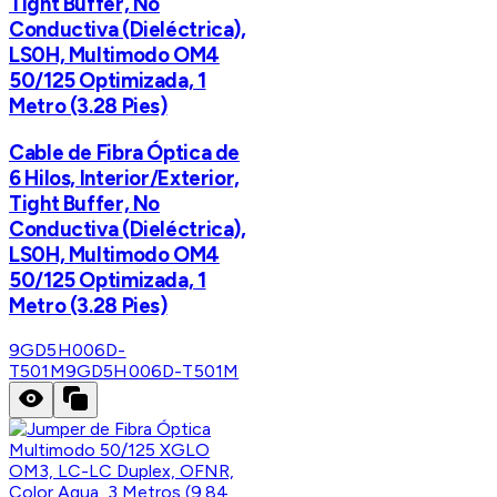
Tight Buffer, No
Conductiva (Dieléctrica),
LS0H, Multimodo OM4
50/125 Optimizada, 1
Metro (3.28 Pies)
Cable de Fibra Óptica de
6 Hilos, Interior/Exterior,
Tight Buffer, No
Conductiva (Dieléctrica),
LS0H, Multimodo OM4
50/125 Optimizada, 1
Metro (3.28 Pies)
9GD5H006D-
T501M
9GD5H006D-T501M