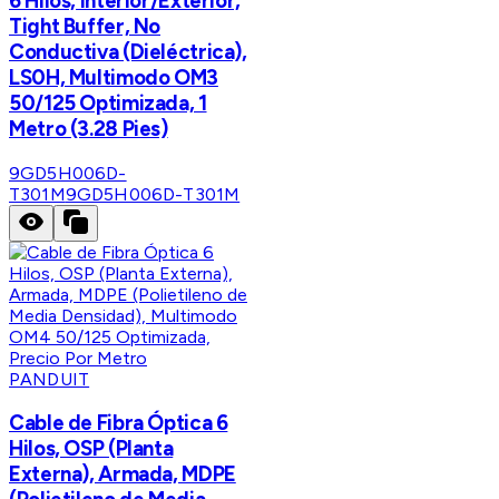
6 Hilos, Interior/Exterior,
Tight Buffer, No
Conductiva (Dieléctrica),
LS0H, Multimodo OM3
50/125 Optimizada, 1
Metro (3.28 Pies)
9GD5H006D-
T301M
9GD5H006D-T301M
PANDUIT
Cable de Fibra Óptica 6
Hilos, OSP (Planta
Externa), Armada, MDPE