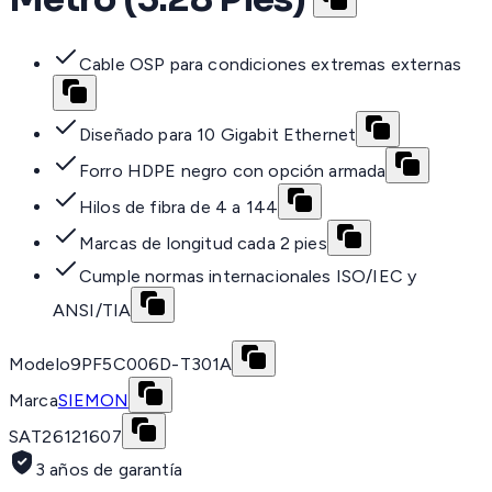
Cable OSP para condiciones extremas externas
Diseñado para 10 Gigabit Ethernet
Forro HDPE negro con opción armada
Hilos de fibra de 4 a 144
Marcas de longitud cada 2 pies
Cumple normas internacionales ISO/IEC y
ANSI/TIA
Modelo
9PF5C006D-T301A
Marca
SIEMON
SAT
26121607
3 años de garantía