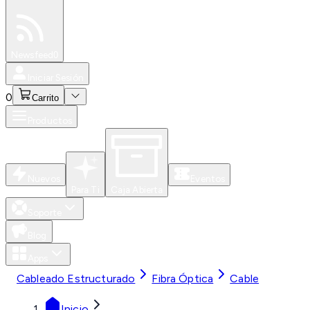
Especiales
Newsfeed
0
Iniciar Sesión
0
Carrito
Productos
Nuevos
Eventos
Para Ti
Caja Abierta
Soporte
Blog
Apps
Cableado Estructurado
Fibra Óptica
Cable
Inicio