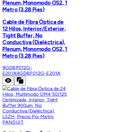
Plenum, Monomodo OS2, 1
Metro (3.28 Pies)
Cable de Fibra Óptica de
12 Hilos, Interior/Exterior,
Tight Buffer, No
Conductiva (Dieléctrica),
Plenum, Monomodo OS2, 1
Metro (3.28 Pies)
9GD8P012G-
E201A
9GD8P012G-E201A
PANDUIT