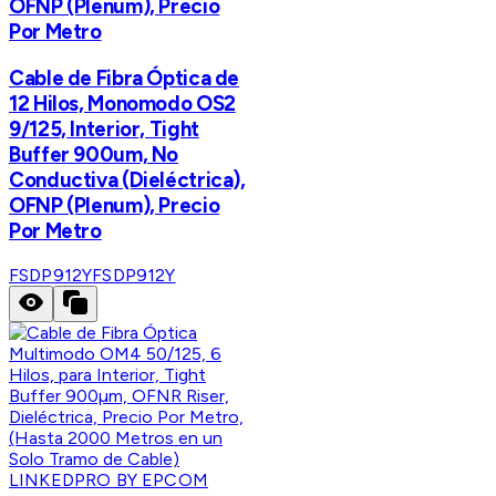
OFNP (Plenum), Precio
Por Metro
Cable de Fibra Óptica de
12 Hilos, Monomodo OS2
9/125, Interior, Tight
Buffer 900um, No
Conductiva (Dieléctrica),
OFNP (Plenum), Precio
Por Metro
FSDP912Y
FSDP912Y
LINKEDPRO BY EPCOM