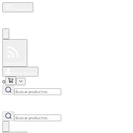
Productos
0
Especiales
Newsfeed
0
Iniciar Sesión
0
0