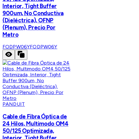
Interior, Tight Buffer
900um, No Conductiva
(Dieléctrica), OFNP
(Plenum), Precio Por
Metro
FODPW06Y
FODPW06Y
PANDUIT
Cable de Fibra Óptica de
24 Hilos, Multimodo OM4
50/125 Optimizada,
Interior, Tight Buffer