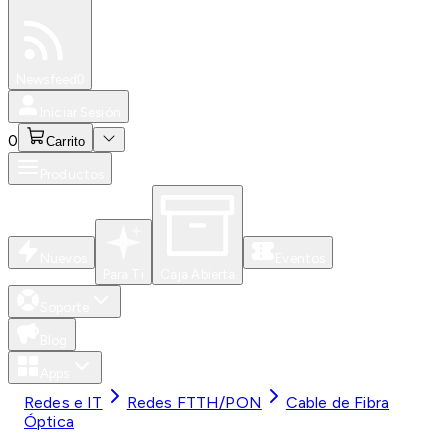
Especiales
Newsfeed
0
Iniciar Sesión
0
Carrito
Productos
Nuevos
Eventos
Para Ti
Caja Abierta
Soporte
Blog
Apps
Redes e IT
Redes FTTH/PON
Cable de Fibra
Óptica