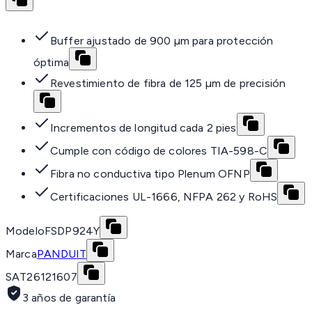
Buffer ajustado de 900 µm para protección
óptima
Revestimiento de fibra de 125 µm de precisión
Incrementos de longitud cada 2 pies
Cumple con código de colores TIA-598-C
Fibra no conductiva tipo Plenum OFNP
Certificaciones UL-1666, NFPA 262 y RoHS
Modelo
FSDP924Y
Marca
PANDUIT
SAT
26121607
3 años de garantía