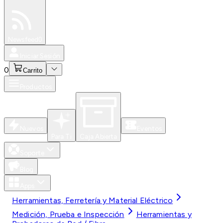
Especiales
Newsfeed
0
Iniciar Sesión
0
Carrito
Productos
Nuevos
Eventos
Para Ti
Caja Abierta
Soporte
Blog
Apps
Herramientas, Ferretería y Material Eléctrico
Medición, Prueba e Inspección
Herramientas y