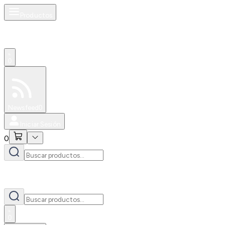
Productos
0
Especiales
Newsfeed
0
Iniciar Sesión
0
0