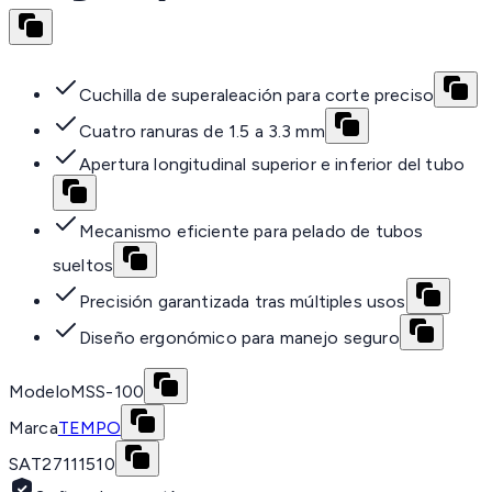
Cuchilla de superaleación para corte preciso
Cuatro ranuras de 1.5 a 3.3 mm
Apertura longitudinal superior e inferior del tubo
Mecanismo eficiente para pelado de tubos
sueltos
Precisión garantizada tras múltiples usos
Diseño ergonómico para manejo seguro
Modelo
MSS-100
Marca
TEMPO
SAT
27111510