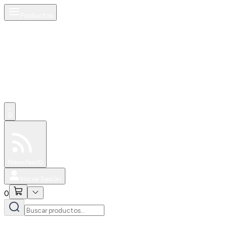
Productos
0
Especiales
Newsfeed
0
Iniciar Sesión
0