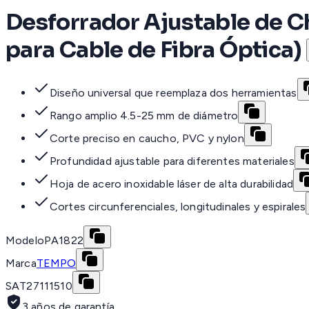
Desforrador Ajustable de C
para Cable de Fibra Óptica)
Diseño universal que reemplaza dos herramientas
Rango amplio 4.5-25 mm de diámetro
Corte preciso en caucho, PVC y nylon
Profundidad ajustable para diferentes materiales
Hoja de acero inoxidable láser de alta durabilidad
Cortes circunferenciales, longitudinales y espirales
Modelo
PA1822
Marca
TEMPO
SAT
27111510
3 años de garantía