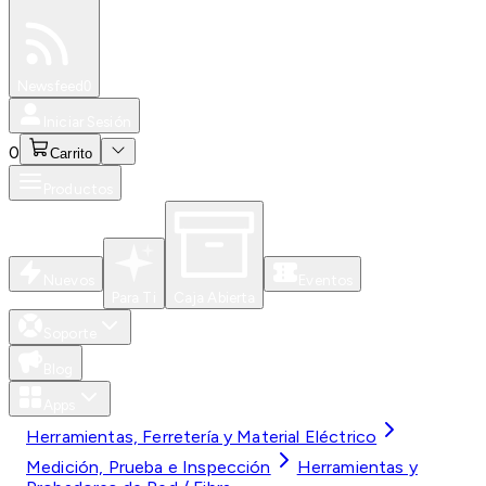
Especiales
Newsfeed
0
Iniciar Sesión
0
Carrito
Productos
Nuevos
Eventos
Para Ti
Caja Abierta
Soporte
Blog
Apps
Herramientas, Ferretería y Material Eléctrico
Medición, Prueba e Inspección
Herramientas y