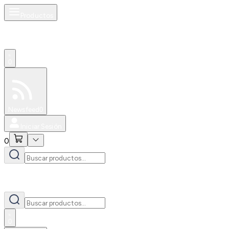
Productos
0
Especiales
Newsfeed
0
Iniciar Sesión
0
0