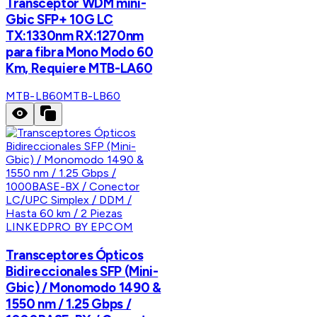
Transceptor WDM mini-
Gbic SFP+ 10G LC
TX:1330nm RX:1270nm
para fibra Mono Modo 60
Km, Requiere MTB-LA60
MTB-LB60
MTB-LB60
LINKEDPRO BY EPCOM
Transceptores Ópticos
Bidireccionales SFP (Mini-
Gbic) / Monomodo 1490 &
1550 nm / 1.25 Gbps /