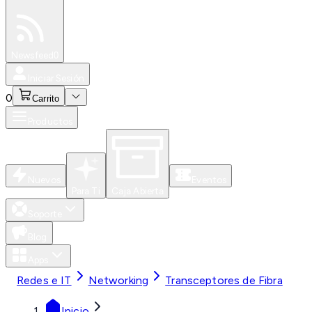
Especiales
Newsfeed
0
Iniciar Sesión
0
Carrito
Productos
Nuevos
Eventos
Para Ti
Caja Abierta
Soporte
Blog
Apps
Redes e IT
Networking
Transceptores de Fibra
Inicio