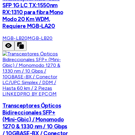
SFP 1G LC TX:1550nm
RX:1310 para fibra Mono
Modo 20 Km WDM,
Requiere MGB-LA20
MGB-LB20
MGB-LB20
LINKEDPRO BY EPCOM
Transceptores Ópticos
Bidireccionales SFP+
(Mini-Gbic) / Monomodo
1270 & 1330 nm / 10 Gbps
/ 10GBASE-BX / Conector