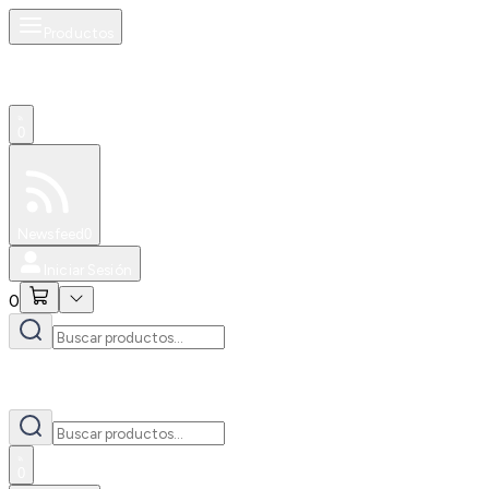
Productos
0
Especiales
Newsfeed
0
Iniciar Sesión
0
0