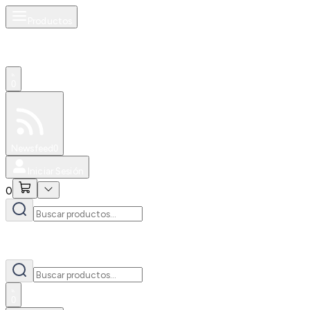
Productos
0
Especiales
Newsfeed
0
Iniciar Sesión
0
0