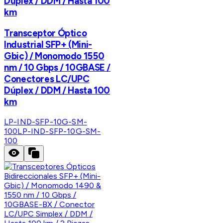
Dúplex / DDM / Hasta 100
km
Transceptor Óptico
Industrial SFP+ (Mini-
Gbic) / Monomodo 1550
nm / 10 Gbps / 10GBASE /
Conectores LC/UPC
Dúplex / DDM / Hasta 100
km
LP-IND-SFP-10G-SM-
100
LP-IND-SFP-10G-SM-
100