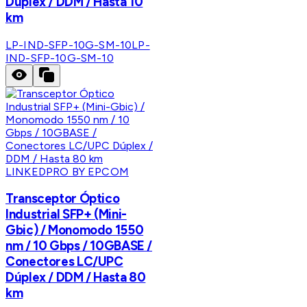
Dúplex / DDM / Hasta 10
km
LP-IND-SFP-10G-SM-10
LP-
IND-SFP-10G-SM-10
LINKEDPRO BY EPCOM
Transceptor Óptico
Industrial SFP+ (Mini-
Gbic) / Monomodo 1550
nm / 10 Gbps / 10GBASE /
Conectores LC/UPC
Dúplex / DDM / Hasta 80
km