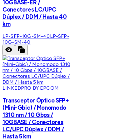
10GBASE-ER /
Conectores LC/UPC
Dúplex / DDM / Hasta 40
km
LP-SFP-10G-SM-40
LP-SFP-
10G-SM-40
LINKEDPRO BY EPCOM
Transceptor Óptico SFP+
(Mini-Gbic) / Monomodo
1310 nm / 10 Gbps /
10GBASE / Conectores
LC/UPC Dúplex / DDM /
Hasta 5 km