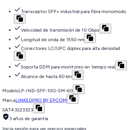
Transceptor SFP+ industrial para fibra monomodo
Velocidad de transmisión de 10 Gbps
Longitud de onda de 1550 nm
Conectores LC/UPC dúplex para alta densidad
Soporta DDM para monitoreo en tiempo real
Alcance de hasta 60 km
Modelo
LP-IND-SFP-10G-SM-60
Marca
LINKEDPRO BY EPCOM
SAT
43223323
3 años de garantía
Inicia sesión para ver precios especiales