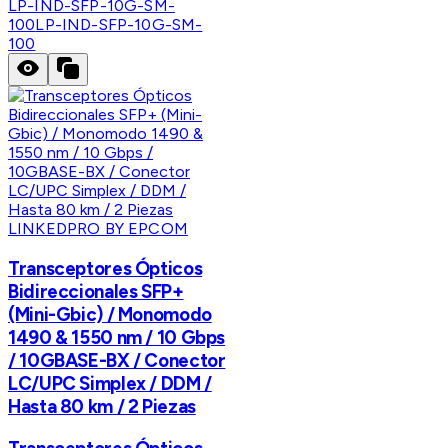
LP-IND-SFP-10G-SM-
100
LP-IND-SFP-10G-SM-
100
LINKEDPRO BY EPCOM
Transceptores Ópticos
Bidireccionales SFP+
(Mini-Gbic) / Monomodo
1490 & 1550 nm / 10 Gbps
/ 10GBASE-BX / Conector
LC/UPC Simplex / DDM /
Hasta 80 km / 2 Piezas