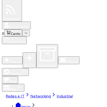
Especiales
Newsfeed
0
Iniciar Sesión
0
Carrito
Productos
Nuevos
Eventos
Para Ti
Caja Abierta
Soporte
Blog
Apps
Redes e IT
Networking
Industrial
Inicio