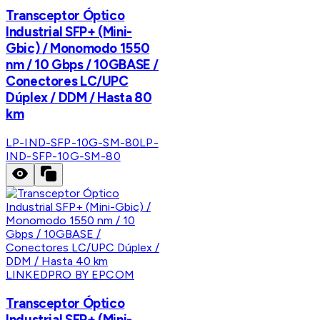
Transceptor Óptico
Industrial SFP+ (Mini-
Gbic) / Monomodo 1550
nm / 10 Gbps / 10GBASE /
Conectores LC/UPC
Dúplex / DDM / Hasta 80
km
LP-IND-SFP-10G-SM-80
LP-
IND-SFP-10G-SM-80
LINKEDPRO BY EPCOM
Transceptor Óptico
Industrial SFP+ (Mini-