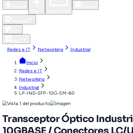
Nuevos
Eventos
Para Ti
Caja Abierta
Soporte
Blog
Apps
Redes e IT
Networking
Industrial
Inicio
Redes e IT
Networking
Industrial
LP-IND-SFP-10G-SM-80
Transceptor Óptico Industr
10GBASE / Conectores LC/U