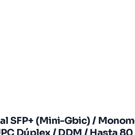
ial SFP+ (Mini-Gbic) / Monom
PC Dúplex / DDM / Hasta 80