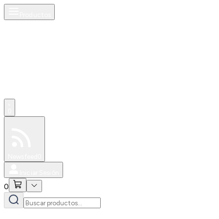
Productos
0
Especiales
Newsfeed
0
Iniciar Sesión
0