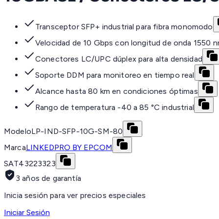
Transceptor SFP+ industrial para fibra monomodo
Velocidad de 10 Gbps con longitud de onda 1550 
Conectores LC/UPC dúplex para alta densidad
Soporte DDM para monitoreo en tiempo real
Alcance hasta 80 km en condiciones óptimas
Rango de temperatura -40 a 85 °C industrial
Modelo
LP-IND-SFP-10G-SM-80
Marca
LINKEDPRO BY EPCOM
SAT
43223323
3 años de garantía
Inicia sesión para ver precios especiales
Iniciar Sesión