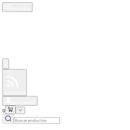
Productos
0
Especiales
Newsfeed
0
Iniciar Sesión
0