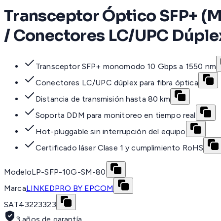
Transceptor Óptico SFP+ (
/ Conectores LC/UPC Dúple
Transceptor SFP+ monomodo 10 Gbps a 1550 nm
Conectores LC/UPC dúplex para fibra óptica
Distancia de transmisión hasta 80 km
Soporta DDM para monitoreo en tiempo real
Hot-pluggable sin interrupción del equipo
Certificado láser Clase 1 y cumplimiento RoHS
Modelo
LP-SFP-10G-SM-80
Marca
LINKEDPRO BY EPCOM
SAT
43223323
3 años de garantía