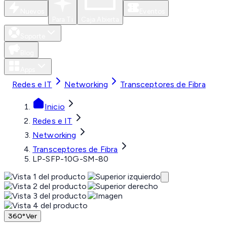
Nuevos
Eventos
Para Ti
Caja Abierta
Soporte
Blog
Apps
Redes e IT
Networking
Transceptores de Fibra
Inicio
Redes e IT
Networking
Transceptores de Fibra
LP-SFP-10G-SM-80
360°
Ver