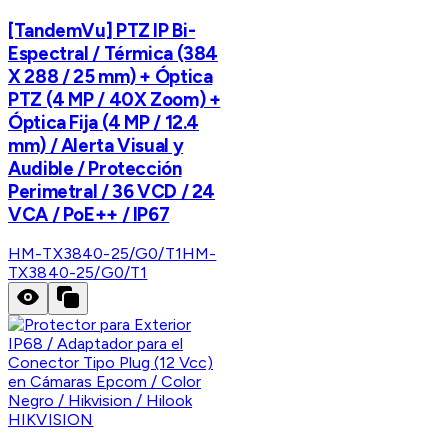
[TandemVu] PTZ IP Bi-
Espectral / Térmica (384
X 288 / 25 mm) + Óptica
PTZ (4 MP / 40X Zoom) +
Óptica Fija (4 MP / 12.4
mm) / Alerta Visual y
Audible / Protección
Perimetral / 36 VCD / 24
VCA / PoE++ / IP67
HM-TX3840-25/G0/T1
HM-
TX3840-25/G0/T1
HIKVISION