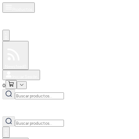
Productos
0
Especiales
Newsfeed
0
Iniciar Sesión
0
0