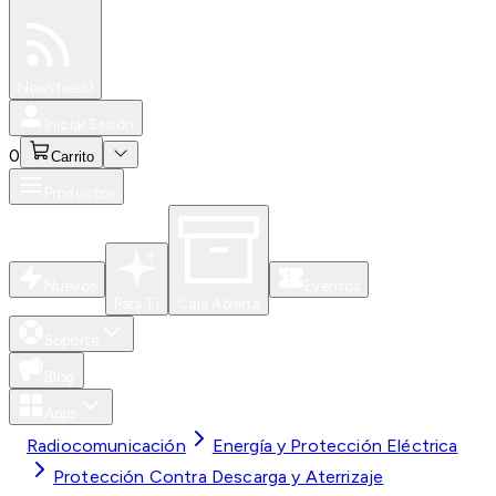
Especiales
Newsfeed
0
Iniciar Sesión
0
Carrito
Productos
Nuevos
Eventos
Para Ti
Caja Abierta
Soporte
Blog
Apps
Radiocomunicación
Energía y Protección Eléctrica
Protección Contra Descarga y Aterrizaje