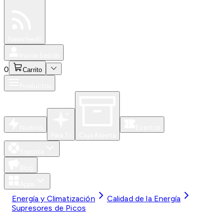
Especiales
Newsfeed
0
Iniciar Sesión
0
Carrito
Productos
Nuevos
Eventos
Para Ti
Caja Abierta
Soporte
Blog
Apps
Energía y Climatización
Calidad de la Energía
Supresores de Picos