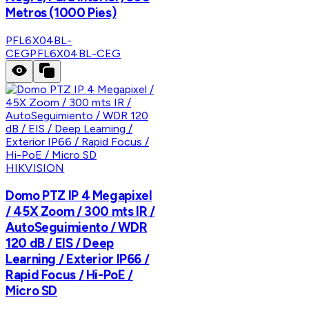
Metros (1000 Pies)
PFL6X04BL-
CEG
PFL6X04BL-CEG
HIKVISION
Domo PTZ IP 4 Megapixel
/ 45X Zoom / 300 mts IR /
AutoSeguimiento / WDR
120 dB / EIS / Deep
Learning / Exterior IP66 /
Rapid Focus / Hi-PoE /
Micro SD