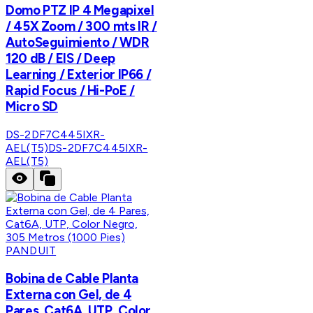
Domo PTZ IP 4 Megapixel
/ 45X Zoom / 300 mts IR /
AutoSeguimiento / WDR
120 dB / EIS / Deep
Learning / Exterior IP66 /
Rapid Focus / Hi-PoE /
Micro SD
DS-2DF7C445IXR-
AEL(T5)
DS-2DF7C445IXR-
AEL(T5)
PANDUIT
Bobina de Cable Planta
Externa con Gel, de 4
Pares, Cat6A, UTP, Color