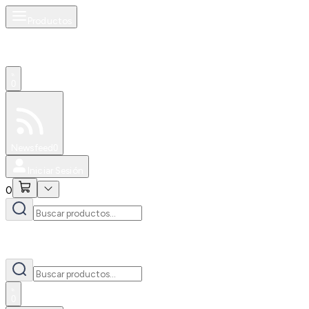
Productos
0
Especiales
Newsfeed
0
Iniciar Sesión
0
0