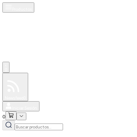
Productos
0
Especiales
Newsfeed
0
Iniciar Sesión
0