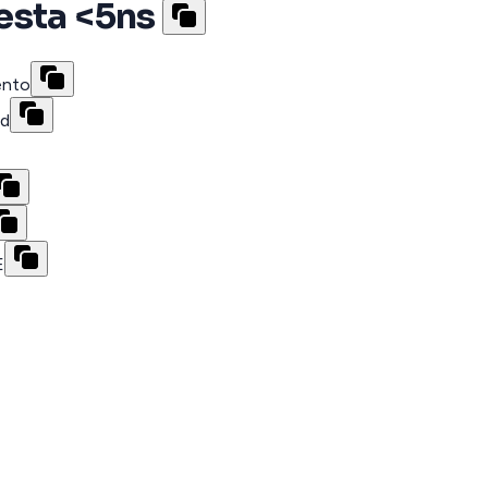
esta <5ns
ento
ad
E