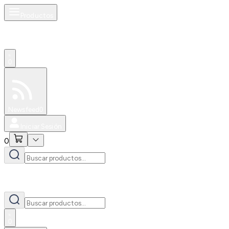
Productos
0
Especiales
Newsfeed
0
Iniciar Sesión
0
0