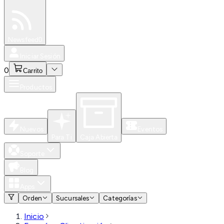
Especiales
Newsfeed
0
Iniciar Sesión
0
Carrito
Productos
Nuevos
Eventos
Para Ti
Caja Abierta
Soporte
Blog
Apps
Orden
Sucursales
Categorías
Inicio