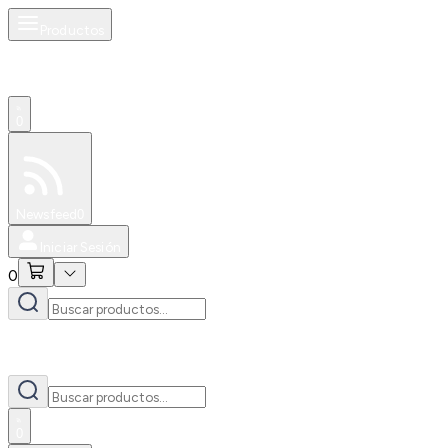
Productos
0
Especiales
Newsfeed
0
Iniciar Sesión
0
0