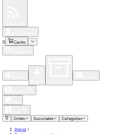
Especiales
Newsfeed
0
Iniciar Sesión
0
Carrito
Productos
Nuevos
Eventos
Para Ti
Caja Abierta
Soporte
Blog
Apps
Orden
Sucursales
Categorías
Inicio