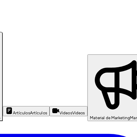
Artículos
Artículos
Videos
Videos
s
Material de Marketing
Mar