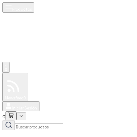
Productos
0
Especiales
Newsfeed
0
Iniciar Sesión
0