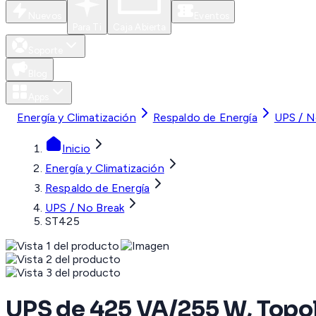
Nuevos
Eventos
Para Ti
Caja Abierta
Soporte
Blog
Apps
Energía y Climatización
Respaldo de Energía
UPS / N
Inicio
Energía y Climatización
Respaldo de Energía
UPS / No Break
ST425
UPS de 425 VA/255 W, Topol