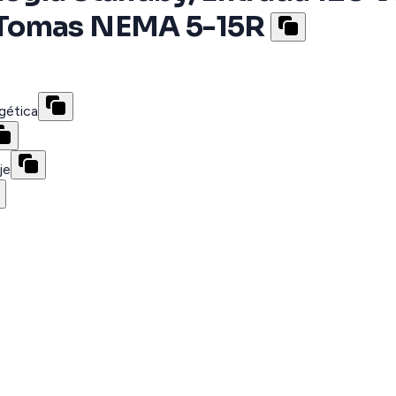
 Tomas NEMA 5-15R
gética
je