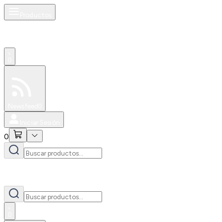
Productos
0
Especiales
Newsfeed
0
Iniciar Sesión
0
0