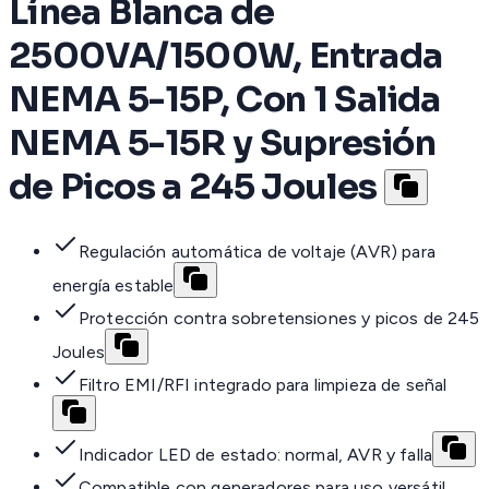
Línea Blanca de
2500VA/1500W, Entrada
NEMA 5-15P, Con 1 Salida
NEMA 5-15R y Supresión
de Picos a 245 Joules
Regulación automática de voltaje (AVR) para
energía estable
Protección contra sobretensiones y picos de 245
Joules
Filtro EMI/RFI integrado para limpieza de señal
Indicador LED de estado: normal, AVR y falla
Compatible con generadores para uso versátil