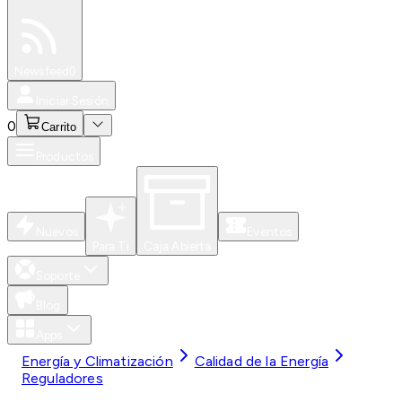
Especiales
Newsfeed
0
Iniciar Sesión
0
Carrito
Productos
Nuevos
Eventos
Para Ti
Caja Abierta
Soporte
Blog
Apps
Energía y Climatización
Calidad de la Energía
Reguladores