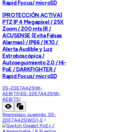
Rapid Focus/ microSD
[PROTECCIÓN ACTIVA]
PTZ IP 4 Megapixel / 25X
Zoom / 200 mts IR /
ACUSENSE (Evita Falsas
Alarmas) / IP66 / IK10 /
Alerta Audible y Luz
Estroboscópica /
Autoseguimiento 2.0 / Hi-
PoE / DARKFIGHTER /
Rapid Focus/ microSD
DS-2DE7A425IW-
AEB(T5)
DS-2DE7A425IW-
AEB(T5)
Reemplazo sugerido:
DS-
2DE7A425IWG1-E