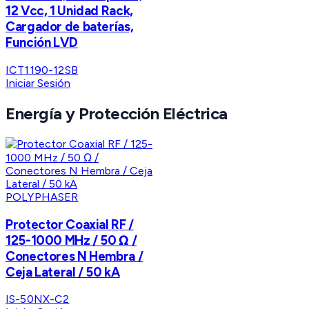
12 Vcc, 1 Unidad Rack,
Cargador de baterías,
Función LVD
ICT1190-12SB
Iniciar Sesión
Energía y Protección Eléctrica
POLYPHASER
Protector Coaxial RF /
125-1000 MHz / 50 Ω /
Conectores N Hembra /
Ceja Lateral / 50 kA
IS-50NX-C2