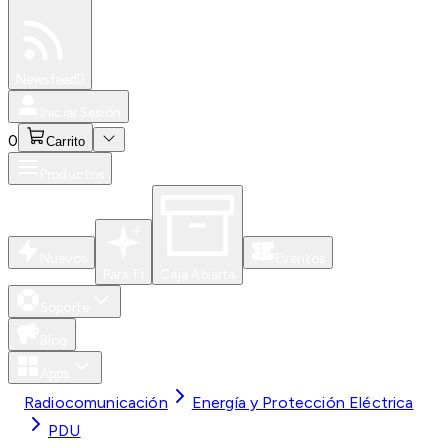
Especiales
Newsfeed
0
Iniciar Sesión
0
Carrito
Productos
Nuevos
Eventos
Para Ti
Caja Abierta
Soporte
Blog
Apps
Radiocomunicación
Energía y Protección Eléctrica
PDU