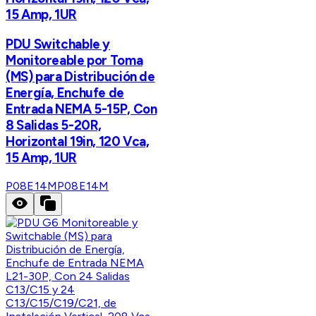
15 Amp, 1UR
PDU Switchable y
Monitoreable por Toma
(MS) para Distribución de
Energía, Enchufe de
Entrada NEMA 5-15P, Con
8 Salidas 5-20R,
Horizontal 19in, 120 Vca,
15 Amp, 1UR
P08E14M
P08E14M