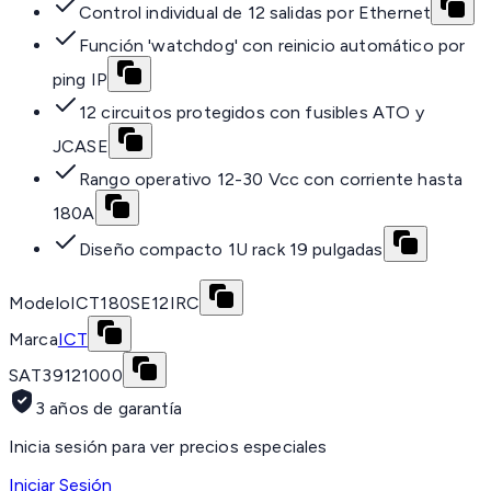
Control individual de 12 salidas por Ethernet
Función 'watchdog' con reinicio automático por
ping IP
12 circuitos protegidos con fusibles ATO y
JCASE
Rango operativo 12-30 Vcc con corriente hasta
180A
Diseño compacto 1U rack 19 pulgadas
Modelo
ICT180SE12IRC
Marca
ICT
SAT
39121000
3 años de garantía
Inicia sesión para ver precios especiales
Iniciar Sesión