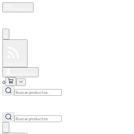
Productos
0
Especiales
Newsfeed
0
Iniciar Sesión
0
0