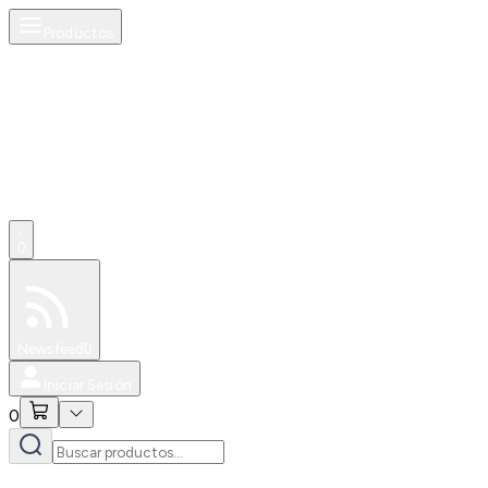
Productos
0
Especiales
Newsfeed
0
Iniciar Sesión
0