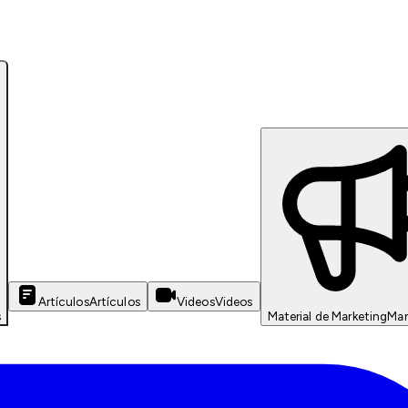
Artículos
Artículos
Videos
Videos
s
Material de Marketing
Mar