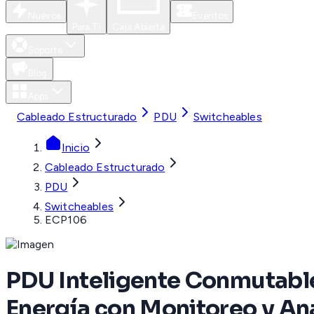
Nuevos
Eventos
Para Ti
Caja Abierta
Soporte
Blog
Apps
Cableado Estructurado
PDU
Switcheables
Inicio
Cableado Estructurado
PDU
Switcheables
ECP106
PDU Inteligente Conmutable
Energía con Monitoreo y Aná